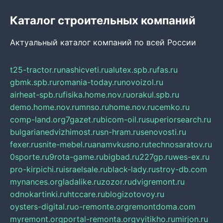
Каталог строительных компаний
Актуальный каталог компаний по всей России
t25-tractor.ru
nashicveti.ru
alutex.spb.ru
fas.ru
gbmk.spb.ru
romania-today.ru
novoizol.ru
airheat-spb.ru
fisika.home.nov.ru
orakul.spb.ru
demo.home.nov.ru
mnso.ru
home.nov.ru
cemko.ru
comp-land.org
7gazet.ru
bicom-oil.ru
superiorsearch.ru
bulgarianedvizhimost.ru
sn-hram.ru
senovosti.ru
fexer.ru
snite-mebel.ru
anamvkusno.ru
technosaratov.ru
0sporte.ru
9rota-game.ru
bigbad.ru
227gp.ru
wes-ex.ru
pro-kirpichi.ru
israelsale.ru
black-lady.ru
stroy-db.com
mynances.org
ladalike.ru
zozor.ru
dvigremont.ru
odnokartinki.ru
htccare.ru
blogizotovoy.ru
oysters-digital.ru
o-remonte.org
remontdoma.com
myremont.org
portal-remonta.org
vyitikho.ru
mirjon.ru