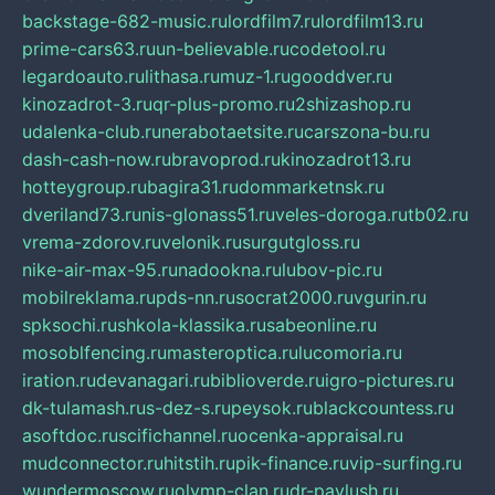
backstage-682-music.ru
lordfilm7.ru
lordfilm13.ru
prime-cars63.ru
un-believable.ru
codetool.ru
legardoauto.ru
lithasa.ru
muz-1.ru
gooddver.ru
kinozadrot-3.ru
qr-plus-promo.ru
2shizashop.ru
udalenka-club.ru
nerabotaetsite.ru
carszona-bu.ru
dash-cash-now.ru
bravoprod.ru
kinozadrot13.ru
hotteygroup.ru
bagira31.ru
dommarketnsk.ru
dveriland73.ru
nis-glonass51.ru
veles-doroga.ru
tb02.ru
vrema-zdorov.ru
velonik.ru
surgutgloss.ru
nike-air-max-95.ru
nadookna.ru
lubov-pic.ru
mobilreklama.ru
pds-nn.ru
socrat2000.ru
vgurin.ru
spksochi.ru
shkola-klassika.ru
sabeonline.ru
mosoblfencing.ru
masteroptica.ru
lucomoria.ru
iration.ru
devanagari.ru
biblioverde.ru
igro-pictures.ru
dk-tulamash.ru
s-dez-s.ru
peysok.ru
blackcountess.ru
asoftdoc.ru
scifichannel.ru
ocenka-appraisal.ru
mudconnector.ru
hitstih.ru
pik-finance.ru
vip-surfing.ru
wundermoscow.ru
olymp-clan.ru
dr-pavlush.ru