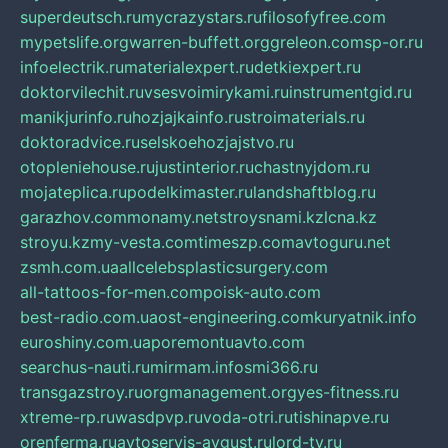
superdeutsch.ru
mycrazystars.ru
filosofyfree.com
mypetslife.org
warren-buffett.org
greleon.com
sp-or.ru
infoelectrik.ru
materialexpert.ru
detkiexpert.ru
doktorvilechit.ru
vsesvoimirykami.ru
instrumentgid.ru
manikjurinfo.ru
hozjajkainfo.ru
stroimaterials.ru
doktoradvice.ru
selskoehozjajstvo.ru
otopleniehouse.ru
justinterior.ru
chastnyjdom.ru
mojateplica.ru
podelkimaster.ru
landshaftblog.ru
garazhov.com
monamy.net
stroysnami.kz
lcna.kz
stroyu.kz
my-vesta.com
timeszp.com
avtoguru.net
zsmh.com.ua
allcelebsplasticsurgery.com
all-tattoos-for-men.com
poisk-auto.com
best-radio.com.ua
ost-engineering.com
kuryatnik.info
euroshiny.com.ua
poremontuavto.com
searchus-nauti.ru
mirmam.info
smi366.ru
transgazstroy.ru
orgmanagement.org
yes-fitness.ru
xtreme-rp.ru
wasdpvp.ru
voda-otri.ru
tishinapve.ru
orenferma.ru
avtoservis-avgust.ru
lord-tv.ru