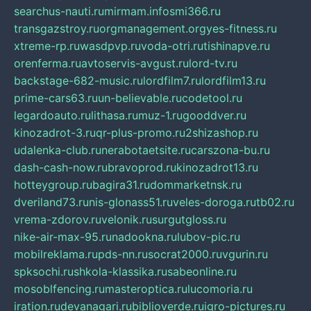
searchus-nauti.ru
mirmam.info
smi366.ru
transgazstroy.ru
orgmanagement.org
yes-fitness.ru
xtreme-rp.ru
wasdpvp.ru
voda-otri.ru
tishinapve.ru
orenferma.ru
avtoservis-avgust.ru
lord-tv.ru
backstage-682-music.ru
lordfilm7.ru
lordfilm13.ru
prime-cars63.ru
un-believable.ru
codetool.ru
legardoauto.ru
lithasa.ru
muz-1.ru
gooddver.ru
kinozadrot-3.ru
qr-plus-promo.ru
2shizashop.ru
udalenka-club.ru
nerabotaetsite.ru
carszona-bu.ru
dash-cash-now.ru
bravoprod.ru
kinozadrot13.ru
hotteygroup.ru
bagira31.ru
dommarketnsk.ru
dveriland73.ru
nis-glonass51.ru
veles-doroga.ru
tb02.ru
vrema-zdorov.ru
velonik.ru
surgutgloss.ru
nike-air-max-95.ru
nadookna.ru
lubov-pic.ru
mobilreklama.ru
pds-nn.ru
socrat2000.ru
vgurin.ru
spksochi.ru
shkola-klassika.ru
sabeonline.ru
mosoblfencing.ru
masteroptica.ru
lucomoria.ru
iration.ru
devanagari.ru
biblioverde.ru
igro-pictures.ru