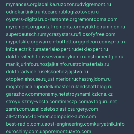
mynances.org
ladalike.ru
zozor.ru
dvigremont.ru
odnokartinki.ru
htccare.ru
blogizotovoy.ru
oysters-digital.ru
o-remonte.org
remontdoma.com
myremont.org
portal-remonta.org
vyitikho.ru
mirjon.ru
superdeutsch.ru
mycrazystars.ru
filosofyfree.com
mypetslife.org
warren-buffett.org
greleon.com
sp-or.ru
infoelectrik.ru
materialexpert.ru
detkiexpert.ru
doktorvilechit.ru
vsesvoimirykami.ru
instrumentgid.ru
manikjurinfo.ru
hozjajkainfo.ru
stroimaterials.ru
doktoradvice.ru
selskoehozjajstvo.ru
otopleniehouse.ru
justinterior.ru
chastnyjdom.ru
mojateplica.ru
podelkimaster.ru
landshaftblog.ru
garazhov.com
monamy.net
stroysnami.kz
lcna.kz
stroyu.kz
my-vesta.com
timeszp.com
avtoguru.net
zsmh.com.ua
allcelebsplasticsurgery.com
all-tattoos-for-men.com
poisk-auto.com
best-radio.com.ua
ost-engineering.com
kuryatnik.info
euroshiny.com.ua
poremontuavto.com