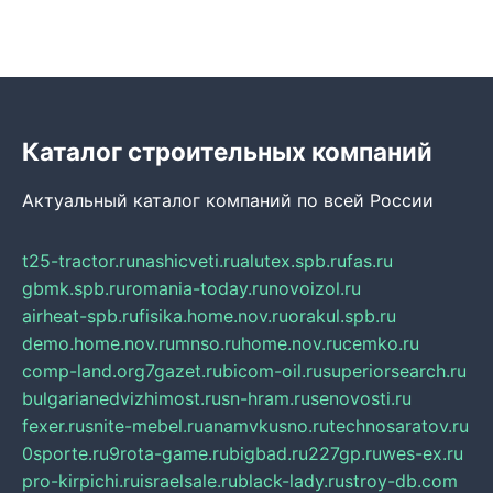
Каталог строительных компаний
Актуальный каталог компаний по всей России
t25-tractor.ru
nashicveti.ru
alutex.spb.ru
fas.ru
gbmk.spb.ru
romania-today.ru
novoizol.ru
airheat-spb.ru
fisika.home.nov.ru
orakul.spb.ru
demo.home.nov.ru
mnso.ru
home.nov.ru
cemko.ru
comp-land.org
7gazet.ru
bicom-oil.ru
superiorsearch.ru
bulgarianedvizhimost.ru
sn-hram.ru
senovosti.ru
fexer.ru
snite-mebel.ru
anamvkusno.ru
technosaratov.ru
0sporte.ru
9rota-game.ru
bigbad.ru
227gp.ru
wes-ex.ru
pro-kirpichi.ru
israelsale.ru
black-lady.ru
stroy-db.com