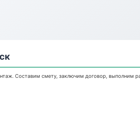
ск
таж. Составим смету, заключим договор, выполним раб