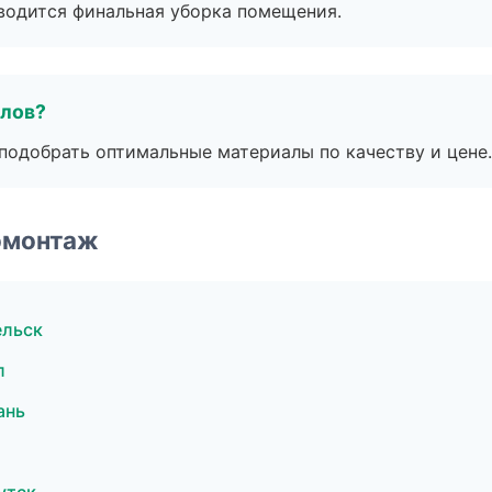
оводится финальная уборка помещения.
алов?
подобрать оптимальные материалы по качеству и цене.
омонтаж
ельск
л
ань