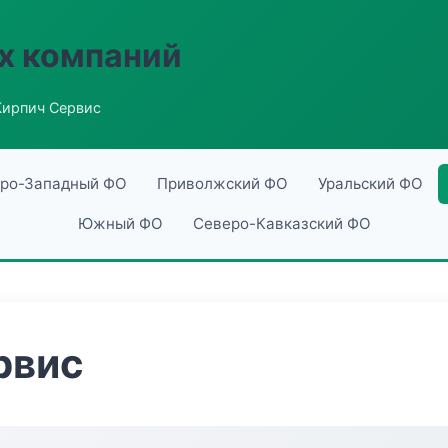
х компаний
ирпич Сервис
ро-Западный ФО
Приволжский ФО
Уральский ФО
Южный ФО
Северо-Кавказский ФО
рвис