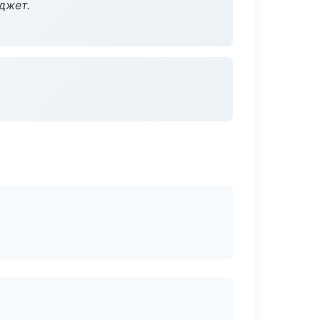
джет.