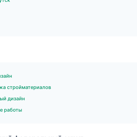
утск
изайн
жа стройматериалов
ый дизайн
е работы