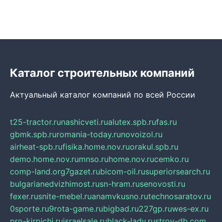
Каталог строительных компаний
Актуальный каталог компаний по всей России
t25-tractor.ru
nashicveti.ru
alutex.spb.ru
fas.ru
gbmk.spb.ru
romania-today.ru
novoizol.ru
airheat-spb.ru
fisika.home.nov.ru
orakul.spb.ru
demo.home.nov.ru
mnso.ru
home.nov.ru
cemko.ru
comp-land.org
7gazet.ru
bicom-oil.ru
superiorsearch.ru
bulgarianedvizhimost.ru
sn-hram.ru
senovosti.ru
fexer.ru
snite-mebel.ru
anamvkusno.ru
technosaratov.ru
0sporte.ru
9rota-game.ru
bigbad.ru
227gp.ru
wes-ex.ru
pro-kirpichi.ru
israelsale.ru
black-lady.ru
stroy-db.com