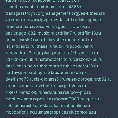
euroshiny.com.ua
poremontuavto.com
searchus-nauti.ru
mirmam.info
smi366.ru
transgazstroy.ru
orgmanagement.org
yes-fitness.ru
xtreme-rp.ru
wasdpvp.ru
voda-otri.ru
tishinapve.ru
orenferma.ru
avtoservis-avgust.ru
lord-tv.ru
backstage-682-music.ru
lordfilm7.ru
lordfilm13.ru
prime-cars63.ru
un-believable.ru
codetool.ru
legardoauto.ru
lithasa.ru
muz-1.ru
gooddver.ru
kinozadrot-3.ru
qr-plus-promo.ru
2shizashop.ru
udalenka-club.ru
nerabotaetsite.ru
carszona-bu.ru
dash-cash-now.ru
bravoprod.ru
kinozadrot13.ru
hotteygroup.ru
bagira31.ru
dommarketnsk.ru
dveriland73.ru
nis-glonass51.ru
veles-doroga.ru
tb02.ru
vrema-zdorov.ru
velonik.ru
surgutgloss.ru
nike-air-max-95.ru
nadookna.ru
lubov-pic.ru
mobilreklama.ru
pds-nn.ru
socrat2000.ru
vgurin.ru
spksochi.ru
shkola-klassika.ru
sabeonline.ru
mosoblfencing.ru
masteroptica.ru
lucomoria.ru