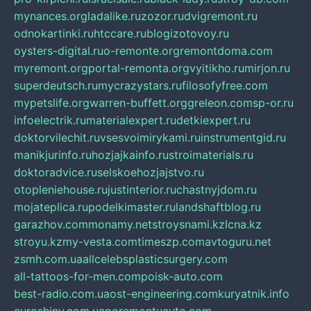
mynances.org
ladalike.ru
zozor.ru
dvigremont.ru
odnokartinki.ru
htccare.ru
blogizotovoy.ru
oysters-digital.ru
o-remonte.org
remontdoma.com
myremont.org
portal-remonta.org
vyitikho.ru
mirjon.ru
superdeutsch.ru
mycrazystars.ru
filosofyfree.com
mypetslife.org
warren-buffett.org
greleon.com
sp-or.ru
infoelectrik.ru
materialexpert.ru
detkiexpert.ru
doktorvilechit.ru
vsesvoimirykami.ru
instrumentgid.ru
manikjurinfo.ru
hozjajkainfo.ru
stroimaterials.ru
doktoradvice.ru
selskoehozjajstvo.ru
otopleniehouse.ru
justinterior.ru
chastnyjdom.ru
mojateplica.ru
podelkimaster.ru
landshaftblog.ru
garazhov.com
monamy.net
stroysnami.kz
lcna.kz
stroyu.kz
my-vesta.com
timeszp.com
avtoguru.net
zsmh.com.ua
allcelebsplasticsurgery.com
all-tattoos-for-men.com
poisk-auto.com
best-radio.com.ua
ost-engineering.com
kuryatnik.info