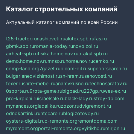
Каталог строительных компаний
Актуальный каталог компаний по всей России
t25-tractor.ru
nashicveti.ru
alutex.spb.ru
fas.ru
gbmk.spb.ru
romania-today.ru
novoizol.ru
airheat-spb.ru
fisika.home.nov.ru
orakul.spb.ru
demo.home.nov.ru
mnso.ru
home.nov.ru
cemko.ru
comp-land.org
7gazet.ru
bicom-oil.ru
superiorsearch.ru
bulgarianedvizhimost.ru
sn-hram.ru
senovosti.ru
fexer.ru
snite-mebel.ru
anamvkusno.ru
technosaratov.ru
0sporte.ru
9rota-game.ru
bigbad.ru
227gp.ru
wes-ex.ru
pro-kirpichi.ru
israelsale.ru
black-lady.ru
stroy-db.com
mynances.org
ladalike.ru
zozor.ru
dvigremont.ru
odnokartinki.ru
htccare.ru
blogizotovoy.ru
oysters-digital.ru
o-remonte.org
remontdoma.com
myremont.org
portal-remonta.org
vyitikho.ru
mirjon.ru