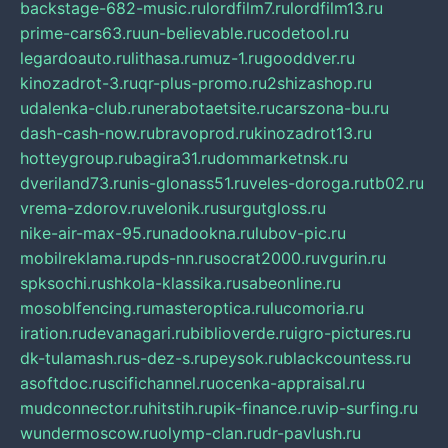
backstage-682-music.ru
lordfilm7.ru
lordfilm13.ru
prime-cars63.ru
un-believable.ru
codetool.ru
legardoauto.ru
lithasa.ru
muz-1.ru
gooddver.ru
kinozadrot-3.ru
qr-plus-promo.ru
2shizashop.ru
udalenka-club.ru
nerabotaetsite.ru
carszona-bu.ru
dash-cash-now.ru
bravoprod.ru
kinozadrot13.ru
hotteygroup.ru
bagira31.ru
dommarketnsk.ru
dveriland73.ru
nis-glonass51.ru
veles-doroga.ru
tb02.ru
vrema-zdorov.ru
velonik.ru
surgutgloss.ru
nike-air-max-95.ru
nadookna.ru
lubov-pic.ru
mobilreklama.ru
pds-nn.ru
socrat2000.ru
vgurin.ru
spksochi.ru
shkola-klassika.ru
sabeonline.ru
mosoblfencing.ru
masteroptica.ru
lucomoria.ru
iration.ru
devanagari.ru
biblioverde.ru
igro-pictures.ru
dk-tulamash.ru
s-dez-s.ru
peysok.ru
blackcountess.ru
asoftdoc.ru
scifichannel.ru
ocenka-appraisal.ru
mudconnector.ru
hitstih.ru
pik-finance.ru
vip-surfing.ru
wundermoscow.ru
olymp-clan.ru
dr-pavlush.ru