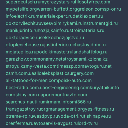
superdeutsch.ru
mycrazystars.ru
filosofyfree.com
mypetslife.org
warren-buffett.org
greleon.com
sp-or.ru
infoelectrik.ru
materialexpert.ru
detkiexpert.ru
doktorvilechit.ru
vsesvoimirykami.ru
instrumentgid.ru
manikjurinfo.ru
hozjajkainfo.ru
stroimaterials.ru
doktoradvice.ru
selskoehozjajstvo.ru
otopleniehouse.ru
justinterior.ru
chastnyjdom.ru
mojateplica.ru
podelkimaster.ru
landshaftblog.ru
garazhov.com
monamy.net
stroysnami.kz
lcna.kz
stroyu.kz
my-vesta.com
timeszp.com
avtoguru.net
zsmh.com.ua
allcelebsplasticsurgery.com
all-tattoos-for-men.com
poisk-auto.com
best-radio.com.ua
ost-engineering.com
kuryatnik.info
euroshiny.com.ua
poremontuavto.com
searchus-nauti.ru
mirmam.info
smi366.ru
transgazstroy.ru
orgmanagement.org
yes-fitness.ru
xtreme-rp.ru
wasdpvp.ru
voda-otri.ru
tishinapve.ru
orenferma.ru
avtoservis-avgust.ru
lord-tv.ru