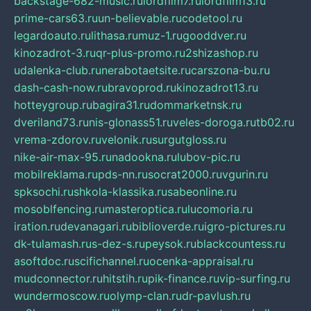
backstage-682-music.ru
lordfilm7.ru
lordfilm13.ru
prime-cars63.ru
un-believable.ru
codetool.ru
legardoauto.ru
lithasa.ru
muz-1.ru
gooddver.ru
kinozadrot-3.ru
qr-plus-promo.ru
2shizashop.ru
udalenka-club.ru
nerabotaetsite.ru
carszona-bu.ru
dash-cash-now.ru
bravoprod.ru
kinozadrot13.ru
hotteygroup.ru
bagira31.ru
dommarketnsk.ru
dveriland73.ru
nis-glonass51.ru
veles-doroga.ru
tb02.ru
vrema-zdorov.ru
velonik.ru
surgutgloss.ru
nike-air-max-95.ru
nadookna.ru
lubov-pic.ru
mobilreklama.ru
pds-nn.ru
socrat2000.ru
vgurin.ru
spksochi.ru
shkola-klassika.ru
sabeonline.ru
mosoblfencing.ru
masteroptica.ru
lucomoria.ru
iration.ru
devanagari.ru
biblioverde.ru
igro-pictures.ru
dk-tulamash.ru
s-dez-s.ru
peysok.ru
blackcountess.ru
asoftdoc.ru
scifichannel.ru
ocenka-appraisal.ru
mudconnector.ru
hitstih.ru
pik-finance.ru
vip-surfing.ru
wundermoscow.ru
olymp-clan.ru
dr-pavlush.ru