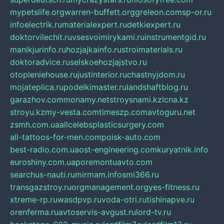
mypetslife.org
warren-buffett.org
greleon.com
sp-or.ru
infoelectrik.ru
materialexpert.ru
detkiexpert.ru
doktorvilechit.ru
vsesvoimirykami.ru
instrumentgid.ru
manikjurinfo.ru
hozjajkainfo.ru
stroimaterials.ru
doktoradvice.ru
selskoehozjajstvo.ru
otopleniehouse.ru
justinterior.ru
chastnyjdom.ru
mojateplica.ru
podelkimaster.ru
landshaftblog.ru
garazhov.com
monamy.net
stroysnami.kz
lcna.kz
stroyu.kz
my-vesta.com
timeszp.com
avtoguru.net
zsmh.com.ua
allcelebsplasticsurgery.com
all-tattoos-for-men.com
poisk-auto.com
best-radio.com.ua
ost-engineering.com
kuryatnik.info
euroshiny.com.ua
poremontuavto.com
searchus-nauti.ru
mirmam.info
smi366.ru
transgazstroy.ru
orgmanagement.org
yes-fitness.ru
xtreme-rp.ru
wasdpvp.ru
voda-otri.ru
tishinapve.ru
orenferma.ru
avtoservis-avgust.ru
lord-tv.ru