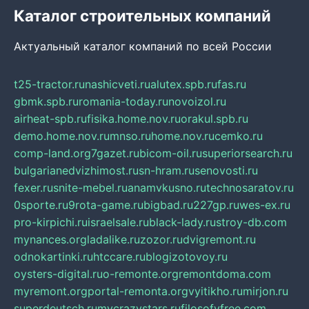
Каталог строительных компаний
Актуальный каталог компаний по всей России
t25-tractor.ru
nashicveti.ru
alutex.spb.ru
fas.ru
gbmk.spb.ru
romania-today.ru
novoizol.ru
airheat-spb.ru
fisika.home.nov.ru
orakul.spb.ru
demo.home.nov.ru
mnso.ru
home.nov.ru
cemko.ru
comp-land.org
7gazet.ru
bicom-oil.ru
superiorsearch.ru
bulgarianedvizhimost.ru
sn-hram.ru
senovosti.ru
fexer.ru
snite-mebel.ru
anamvkusno.ru
technosaratov.ru
0sporte.ru
9rota-game.ru
bigbad.ru
227gp.ru
wes-ex.ru
pro-kirpichi.ru
israelsale.ru
black-lady.ru
stroy-db.com
mynances.org
ladalike.ru
zozor.ru
dvigremont.ru
odnokartinki.ru
htccare.ru
blogizotovoy.ru
oysters-digital.ru
o-remonte.org
remontdoma.com
myremont.org
portal-remonta.org
vyitikho.ru
mirjon.ru
superdeutsch.ru
mycrazystars.ru
filosofyfree.com