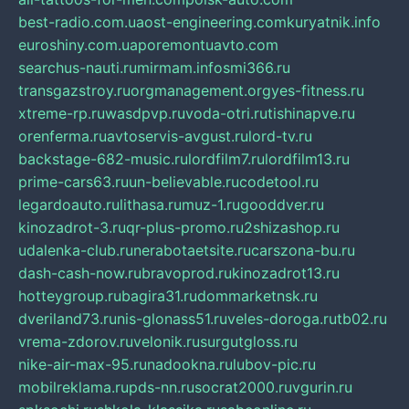
best-radio.com.ua
ost-engineering.com
kuryatnik.info
euroshiny.com.ua
poremontuavto.com
searchus-nauti.ru
mirmam.info
smi366.ru
transgazstroy.ru
orgmanagement.org
yes-fitness.ru
xtreme-rp.ru
wasdpvp.ru
voda-otri.ru
tishinapve.ru
orenferma.ru
avtoservis-avgust.ru
lord-tv.ru
backstage-682-music.ru
lordfilm7.ru
lordfilm13.ru
prime-cars63.ru
un-believable.ru
codetool.ru
legardoauto.ru
lithasa.ru
muz-1.ru
gooddver.ru
kinozadrot-3.ru
qr-plus-promo.ru
2shizashop.ru
udalenka-club.ru
nerabotaetsite.ru
carszona-bu.ru
dash-cash-now.ru
bravoprod.ru
kinozadrot13.ru
hotteygroup.ru
bagira31.ru
dommarketnsk.ru
dveriland73.ru
nis-glonass51.ru
veles-doroga.ru
tb02.ru
vrema-zdorov.ru
velonik.ru
surgutgloss.ru
nike-air-max-95.ru
nadookna.ru
lubov-pic.ru
mobilreklama.ru
pds-nn.ru
socrat2000.ru
vgurin.ru