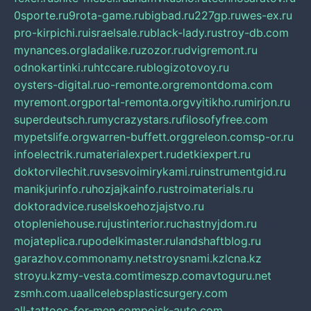
0sporte.ru
9rota-game.ru
bigbad.ru
227gp.ru
wes-ex.ru
pro-kirpichi.ru
israelsale.ru
black-lady.ru
stroy-db.com
mynances.org
ladalike.ru
zozor.ru
dvigremont.ru
odnokartinki.ru
htccare.ru
blogizotovoy.ru
oysters-digital.ru
o-remonte.org
remontdoma.com
myremont.org
portal-remonta.org
vyitikho.ru
mirjon.ru
superdeutsch.ru
mycrazystars.ru
filosofyfree.com
mypetslife.org
warren-buffett.org
greleon.com
sp-or.ru
infoelectrik.ru
materialexpert.ru
detkiexpert.ru
doktorvilechit.ru
vsesvoimirykami.ru
instrumentgid.ru
manikjurinfo.ru
hozjajkainfo.ru
stroimaterials.ru
doktoradvice.ru
selskoehozjajstvo.ru
otopleniehouse.ru
justinterior.ru
chastnyjdom.ru
mojateplica.ru
podelkimaster.ru
landshaftblog.ru
garazhov.com
monamy.net
stroysnami.kz
lcna.kz
stroyu.kz
my-vesta.com
timeszp.com
avtoguru.net
zsmh.com.ua
allcelebsplasticsurgery.com
all-tattoos-for-men.com
poisk-auto.com