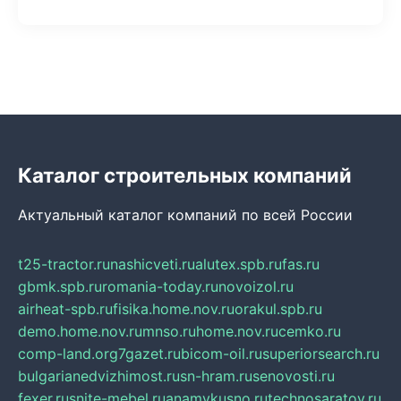
Каталог строительных компаний
Актуальный каталог компаний по всей России
t25-tractor.ru
nashicveti.ru
alutex.spb.ru
fas.ru
gbmk.spb.ru
romania-today.ru
novoizol.ru
airheat-spb.ru
fisika.home.nov.ru
orakul.spb.ru
demo.home.nov.ru
mnso.ru
home.nov.ru
cemko.ru
comp-land.org
7gazet.ru
bicom-oil.ru
superiorsearch.ru
bulgarianedvizhimost.ru
sn-hram.ru
senovosti.ru
fexer.ru
snite-mebel.ru
anamvkusno.ru
technosaratov.ru