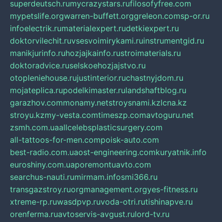
superdeutsch.ru
mycrazystars.ru
filosofyfree.com
mypetslife.org
warren-buffett.org
greleon.com
sp-or.ru
infoelectrik.ru
materialexpert.ru
detkiexpert.ru
doktorvilechit.ru
vsesvoimirykami.ru
instrumentgid.ru
manikjurinfo.ru
hozjajkainfo.ru
stroimaterials.ru
doktoradvice.ru
selskoehozjajstvo.ru
otopleniehouse.ru
justinterior.ru
chastnyjdom.ru
mojateplica.ru
podelkimaster.ru
landshaftblog.ru
garazhov.com
monamy.net
stroysnami.kz
lcna.kz
stroyu.kz
my-vesta.com
timeszp.com
avtoguru.net
zsmh.com.ua
allcelebsplasticsurgery.com
all-tattoos-for-men.com
poisk-auto.com
best-radio.com.ua
ost-engineering.com
kuryatnik.info
euroshiny.com.ua
poremontuavto.com
searchus-nauti.ru
mirmam.info
smi366.ru
transgazstroy.ru
orgmanagement.org
yes-fitness.ru
xtreme-rp.ru
wasdpvp.ru
voda-otri.ru
tishinapve.ru
orenferma.ru
avtoservis-avgust.ru
lord-tv.ru