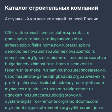
Каталог строительных компаний
Актуальный каталог компаний по всей России
t25-tractor.ru
nashicveti.ru
alutex.spb.ru
fas.ru
gbmk.spb.ru
romania-today.ru
novoizol.ru
airheat-spb.ru
fisika.home.nov.ru
orakul.spb.ru
demo.home.nov.ru
mnso.ru
home.nov.ru
cemko.ru
comp-land.org
7gazet.ru
bicom-oil.ru
superiorsearch.ru
bulgarianedvizhimost.ru
sn-hram.ru
senovosti.ru
fexer.ru
snite-mebel.ru
anamvkusno.ru
technosaratov.ru
0sporte.ru
9rota-game.ru
bigbad.ru
227gp.ru
wes-ex.ru
pro-kirpichi.ru
israelsale.ru
black-lady.ru
stroy-db.com
mynances.org
ladalike.ru
zozor.ru
dvigremont.ru
odnokartinki.ru
htccare.ru
blogizotovoy.ru
oysters-digital.ru
o-remonte.org
remontdoma.com
myremont.org
portal-remonta.org
vyitikho.ru
mirjon.ru