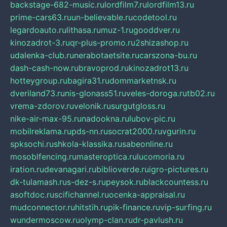
backstage-682-music.ru
lordfilm7.ru
lordfilm13.ru
prime-cars63.ru
un-believable.ru
codetool.ru
legardoauto.ru
lithasa.ru
muz-1.ru
gooddver.ru
kinozadrot-3.ru
qr-plus-promo.ru
2shizashop.ru
udalenka-club.ru
nerabotaetsite.ru
carszona-bu.ru
dash-cash-now.ru
bravoprod.ru
kinozadrot13.ru
hotteygroup.ru
bagira31.ru
dommarketnsk.ru
dveriland73.ru
nis-glonass51.ru
veles-doroga.ru
tb02.ru
vrema-zdorov.ru
velonik.ru
surgutgloss.ru
nike-air-max-95.ru
nadookna.ru
lubov-pic.ru
mobilreklama.ru
pds-nn.ru
socrat2000.ru
vgurin.ru
spksochi.ru
shkola-klassika.ru
sabeonline.ru
mosoblfencing.ru
masteroptica.ru
lucomoria.ru
iration.ru
devanagari.ru
biblioverde.ru
igro-pictures.ru
dk-tulamash.ru
s-dez-s.ru
peysok.ru
blackcountess.ru
asoftdoc.ru
scifichannel.ru
ocenka-appraisal.ru
mudconnector.ru
hitstih.ru
pik-finance.ru
vip-surfing.ru
wundermoscow.ru
olymp-clan.ru
dr-pavlush.ru