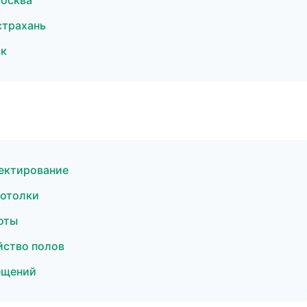
осква
страхань
ск
ектирование
потолки
оты
йство полов
ещений