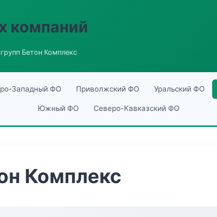
х компаний
групп Бетон Комплекс
ро-Западный ФО
Приволжский ФО
Уральский ФО
Южный ФО
Северо-Кавказский ФО
он Комплекс