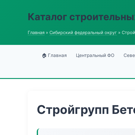
Каталог строительны
Главная
»
Сибирский федеральный округ
» Строй
🏠 Главная
Центральный ФО
Севе
Стройгрупп Бет