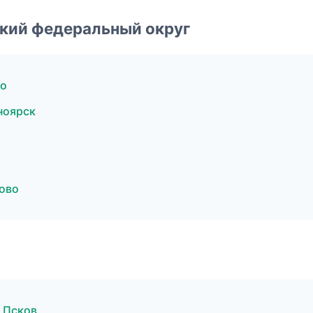
ский федеральный округ
во
ноярск
ово
в Псков