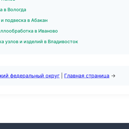
а в Вологда
 и подвеска в Абакан
аллообработка в Иваново
а узлов и изделий в Владивосток
ский федеральный округ
|
Главная страница
→