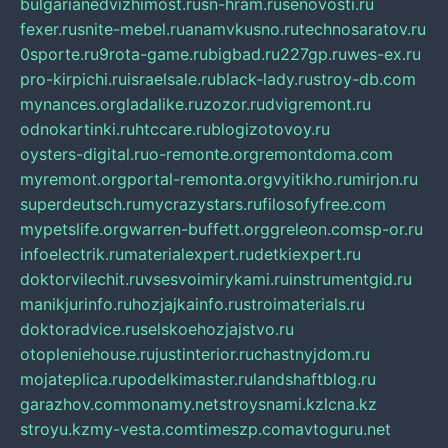
bulgarianedvizhimost.ru
sn-hram.ru
senovosti.ru
fexer.ru
snite-mebel.ru
anamvkusno.ru
technosaratov.ru
0sporte.ru
9rota-game.ru
bigbad.ru
227gp.ru
wes-ex.ru
pro-kirpichi.ru
israelsale.ru
black-lady.ru
stroy-db.com
mynances.org
ladalike.ru
zozor.ru
dvigremont.ru
odnokartinki.ru
htccare.ru
blogizotovoy.ru
oysters-digital.ru
o-remonte.org
remontdoma.com
myremont.org
portal-remonta.org
vyitikho.ru
mirjon.ru
superdeutsch.ru
mycrazystars.ru
filosofyfree.com
mypetslife.org
warren-buffett.org
greleon.com
sp-or.ru
infoelectrik.ru
materialexpert.ru
detkiexpert.ru
doktorvilechit.ru
vsesvoimirykami.ru
instrumentgid.ru
manikjurinfo.ru
hozjajkainfo.ru
stroimaterials.ru
doktoradvice.ru
selskoehozjajstvo.ru
otopleniehouse.ru
justinterior.ru
chastnyjdom.ru
mojateplica.ru
podelkimaster.ru
landshaftblog.ru
garazhov.com
monamy.net
stroysnami.kz
lcna.kz
stroyu.kz
my-vesta.com
timeszp.com
avtoguru.net