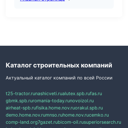
Каталог строительных компаний
Актуальный каталог компаний по всей России
t25-tractor.ru
nashicveti.ru
alutex.spb.ru
fas.ru
gbmk.spb.ru
romania-today.ru
novoizol.ru
airheat-spb.ru
fisika.home.nov.ru
orakul.spb.ru
demo.home.nov.ru
mnso.ru
home.nov.ru
cemko.ru
comp-land.org
7gazet.ru
bicom-oil.ru
superiorsearch.ru