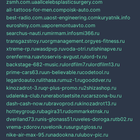
zsmh.com.ua
allcelebsplasticsurgery.com
all-tattoos-for-men.com
poisk-auto.com
best-radio.com.ua
ost-engineering.com
kuryatnik.info
euroshiny.com.ua
poremontuavto.com
searchus-nauti.ru
mirmam.info
smi366.ru
transgazstroy.ru
orgmanagement.org
yes-fitness.ru
xtreme-rp.ru
wasdpvp.ru
voda-otri.ru
tishinapve.ru
orenferma.ru
avtoservis-avgust.ru
lord-tv.ru
backstage-682-music.ru
lordfilm7.ru
lordfilm13.ru
prime-cars63.ru
un-believable.ru
codetool.ru
legardoauto.ru
lithasa.ru
muz-1.ru
gooddver.ru
kinozadrot-3.ru
qr-plus-promo.ru
2shizashop.ru
udalenka-club.ru
nerabotaetsite.ru
carszona-bu.ru
dash-cash-now.ru
bravoprod.ru
kinozadrot13.ru
hotteygroup.ru
bagira31.ru
dommarketnsk.ru
dveriland73.ru
nis-glonass51.ru
veles-doroga.ru
tb02.ru
vrema-zdorov.ru
velonik.ru
surgutgloss.ru
nike-air-max-95.ru
nadookna.ru
lubov-pic.ru