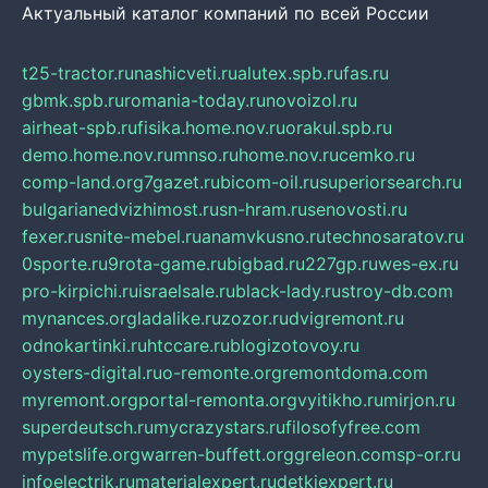
Актуальный каталог компаний по всей России
t25-tractor.ru
nashicveti.ru
alutex.spb.ru
fas.ru
gbmk.spb.ru
romania-today.ru
novoizol.ru
airheat-spb.ru
fisika.home.nov.ru
orakul.spb.ru
demo.home.nov.ru
mnso.ru
home.nov.ru
cemko.ru
comp-land.org
7gazet.ru
bicom-oil.ru
superiorsearch.ru
bulgarianedvizhimost.ru
sn-hram.ru
senovosti.ru
fexer.ru
snite-mebel.ru
anamvkusno.ru
technosaratov.ru
0sporte.ru
9rota-game.ru
bigbad.ru
227gp.ru
wes-ex.ru
pro-kirpichi.ru
israelsale.ru
black-lady.ru
stroy-db.com
mynances.org
ladalike.ru
zozor.ru
dvigremont.ru
odnokartinki.ru
htccare.ru
blogizotovoy.ru
oysters-digital.ru
o-remonte.org
remontdoma.com
myremont.org
portal-remonta.org
vyitikho.ru
mirjon.ru
superdeutsch.ru
mycrazystars.ru
filosofyfree.com
mypetslife.org
warren-buffett.org
greleon.com
sp-or.ru
infoelectrik.ru
materialexpert.ru
detkiexpert.ru