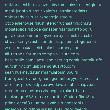
doktorvilechit.ru
vsesvoimirykami.ru
instrumentgid.ru
manikjurinfo.ru
hozjajkainfo.ru
stroimaterials.ru
doktoradvice.ru
selskoehozjajstvo.ru
otopleniehouse.ru
justinterior.ru
chastnyjdom.ru
mojateplica.ru
podelkimaster.ru
landshaftblog.ru
garazhov.com
monamy.net
stroysnami.kz
lcna.kz
stroyu.kz
my-vesta.com
timeszp.com
avtoguru.net
zsmh.com.ua
allcelebsplasticsurgery.com
all-tattoos-for-men.com
poisk-auto.com
best-radio.com.ua
ost-engineering.com
kuryatnik.info
euroshiny.com.ua
poremontuavto.com
searchus-nauti.ru
mirmam.info
smi366.ru
transgazstroy.ru
orgmanagement.org
yes-fitness.ru
xtreme-rp.ru
wasdpvp.ru
voda-otri.ru
tishinapve.ru
orenferma.ru
avtoservis-avgust.ru
lord-tv.ru
backstage-682-music.ru
lordfilm7.ru
lordfilm13.ru
prime-cars63.ru
un-believable.ru
codetool.ru
legardoauto.ru
lithasa.ru
muz-1.ru
gooddver.ru