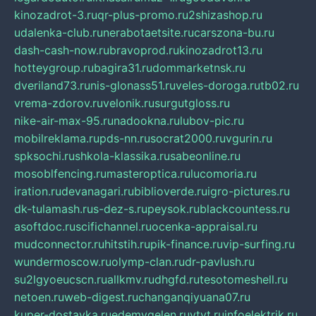
kinozadrot-3.ru
qr-plus-promo.ru
2shizashop.ru
udalenka-club.ru
nerabotaetsite.ru
carszona-bu.ru
dash-cash-now.ru
bravoprod.ru
kinozadrot13.ru
hotteygroup.ru
bagira31.ru
dommarketnsk.ru
dveriland73.ru
nis-glonass51.ru
veles-doroga.ru
tb02.ru
vrema-zdorov.ru
velonik.ru
surgutgloss.ru
nike-air-max-95.ru
nadookna.ru
lubov-pic.ru
mobilreklama.ru
pds-nn.ru
socrat2000.ru
vgurin.ru
spksochi.ru
shkola-klassika.ru
sabeonline.ru
mosoblfencing.ru
masteroptica.ru
lucomoria.ru
iration.ru
devanagari.ru
biblioverde.ru
igro-pictures.ru
dk-tulamash.ru
s-dez-s.ru
peysok.ru
blackcountess.ru
asoftdoc.ru
scifichannel.ru
ocenka-appraisal.ru
mudconnector.ru
hitstih.ru
pik-finance.ru
vip-surfing.ru
wundermoscow.ru
olymp-clan.ru
dr-pavlush.ru
su2lgyoeucscn.ru
allkmv.ru
dhgfd.ru
tesotomeshell.ru
netoen.ru
web-digest.ru
changanqiyuana07.ru
kuper-dostavka.ru
edemvgelen.ru
ytyt.ru
infoelektrik.ru