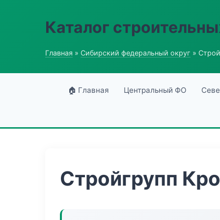
Каталог строительны
Главная
»
Сибирский федеральный округ
» Строй
🏠 Главная
Центральный ФО
Севе
Стройгрупп Кро