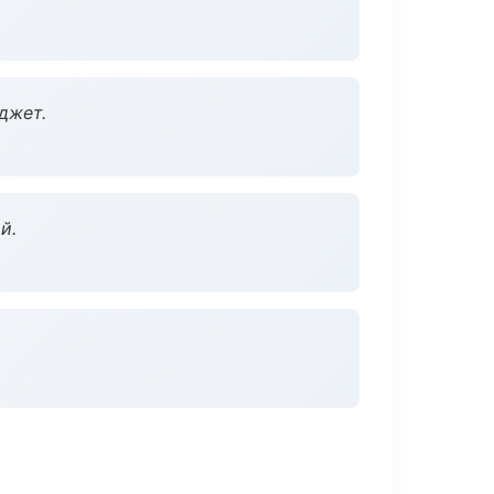
джет.
й.