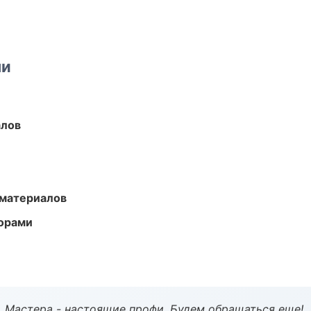
ми
алов
 материалов
торами
. Мастера - настоящие профи. Будем обращаться еще!