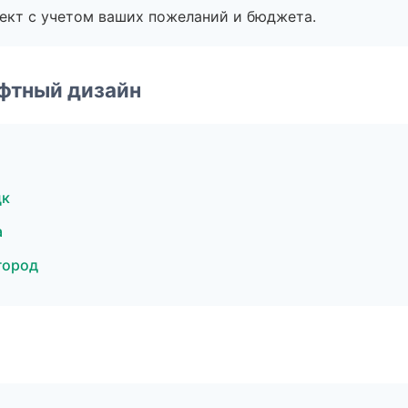
ект с учетом ваших пожеланий и бюджета.
фтный дизайн
цк
а
город