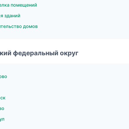
елка помещений
я зданий
тельство домов
ский федеральный округ
ово
мск
во
ул