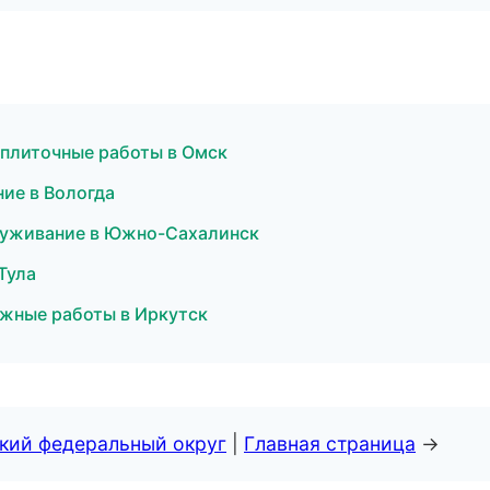
 плиточные работы в Омск
ие в Вологда
служивание в Южно-Сахалинск
Тула
жные работы в Иркутск
ский федеральный округ
|
Главная страница
→