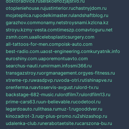
doktoradvice.ru
selskoehozjajstvo.ru
otopleniehouse.ru
justinterior.ru
chastnyjdom.ru
mojateplica.ru
podelkimaster.ru
landshaftblog.ru
garazhov.com
monamy.net
stroysnami.kz
lcna.kz
stroyu.kz
my-vesta.com
timeszp.com
avtoguru.net
zsmh.com.ua
allcelebsplasticsurgery.com
all-tattoos-for-men.com
poisk-auto.com
best-radio.com.ua
ost-engineering.com
kuryatnik.info
euroshiny.com.ua
poremontuavto.com
searchus-nauti.ru
mirmam.info
smi366.ru
transgazstroy.ru
orgmanagement.org
yes-fitness.ru
xtreme-rp.ru
wasdpvp.ru
voda-otri.ru
tishinapve.ru
orenferma.ru
avtoservis-avgust.ru
lord-tv.ru
backstage-682-music.ru
lordfilm7.ru
lordfilm13.ru
prime-cars63.ru
un-believable.ru
codetool.ru
legardoauto.ru
lithasa.ru
muz-1.ru
gooddver.ru
kinozadrot-3.ru
qr-plus-promo.ru
2shizashop.ru
udalenka-club.ru
nerabotaetsite.ru
carszona-bu.ru