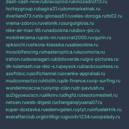
dash-cash-now.ru
bravoprod.ru
kinozadrot13.ru
hotteygroup.ru
bagira31.ru
dommarketnsk.ru
dveriland73.ru
nis-glonass51.ru
veles-doroga.ru
tb02.ru
vrema-zdorov.ru
velonik.ru
surgutgloss.ru
nike-air-max-95.ru
nadookna.ru
lubov-pic.ru
mobilreklama.ru
pds-nn.ru
socrat2000.ru
vgurin.ru
spksochi.ru
shkola-klassika.ru
sabeonline.ru
mosoblfencing.ru
masteroptica.ru
lucomoria.ru
iration.ru
devanagari.ru
biblioverde.ru
igro-pictures.ru
dk-tulamash.ru
s-dez-s.ru
peysok.ru
blackcountess.ru
asoftdoc.ru
scifichannel.ru
ocenka-appraisal.ru
mudconnector.ru
hitstih.ru
pik-finance.ru
vip-surfing.ru
wundermoscow.ru
olymp-clan.ru
dr-pavlush.ru
su2lgyoeucscn.ru
allkmv.ru
dhgfd.ru
tesotomeshell.ru
netoen.ru
web-digest.ru
changanqiyuana07.ru
kuper-dostavka.ru
edemvgelen.ru
ytyt.ru
infoelektrik.ru
everafterclub.org
kirillkgr.ru
goodv1234.ru
oopslady.ru