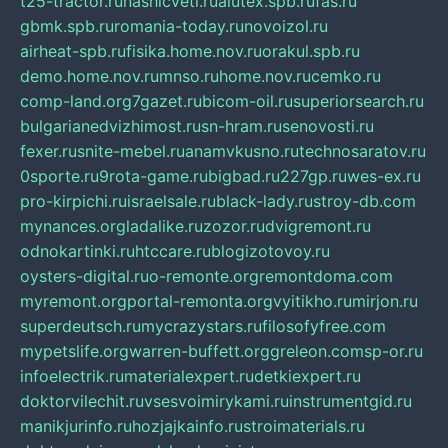
t25-tractor.ru
nashicveti.ru
alutex.spb.ru
fas.ru
gbmk.spb.ru
romania-today.ru
novoizol.ru
airheat-spb.ru
fisika.home.nov.ru
orakul.spb.ru
demo.home.nov.ru
mnso.ru
home.nov.ru
cemko.ru
comp-land.org
7gazet.ru
bicom-oil.ru
superiorsearch.ru
bulgarianedvizhimost.ru
sn-hram.ru
senovosti.ru
fexer.ru
snite-mebel.ru
anamvkusno.ru
technosaratov.ru
0sporte.ru
9rota-game.ru
bigbad.ru
227gp.ru
wes-ex.ru
pro-kirpichi.ru
israelsale.ru
black-lady.ru
stroy-db.com
mynances.org
ladalike.ru
zozor.ru
dvigremont.ru
odnokartinki.ru
htccare.ru
blogizotovoy.ru
oysters-digital.ru
o-remonte.org
remontdoma.com
myremont.org
portal-remonta.org
vyitikho.ru
mirjon.ru
superdeutsch.ru
mycrazystars.ru
filosofyfree.com
mypetslife.org
warren-buffett.org
greleon.com
sp-or.ru
infoelectrik.ru
materialexpert.ru
detkiexpert.ru
doktorvilechit.ru
vsesvoimirykami.ru
instrumentgid.ru
manikjurinfo.ru
hozjajkainfo.ru
stroimaterials.ru