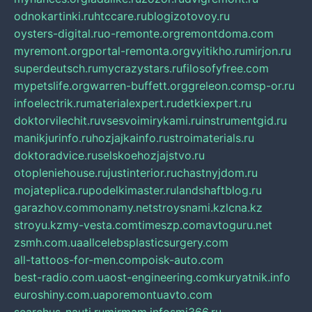
odnokartinki.ru
htccare.ru
blogizotovoy.ru
oysters-digital.ru
o-remonte.org
remontdoma.com
myremont.org
portal-remonta.org
vyitikho.ru
mirjon.ru
superdeutsch.ru
mycrazystars.ru
filosofyfree.com
mypetslife.org
warren-buffett.org
greleon.com
sp-or.ru
infoelectrik.ru
materialexpert.ru
detkiexpert.ru
doktorvilechit.ru
vsesvoimirykami.ru
instrumentgid.ru
manikjurinfo.ru
hozjajkainfo.ru
stroimaterials.ru
doktoradvice.ru
selskoehozjajstvo.ru
otopleniehouse.ru
justinterior.ru
chastnyjdom.ru
mojateplica.ru
podelkimaster.ru
landshaftblog.ru
garazhov.com
monamy.net
stroysnami.kz
lcna.kz
stroyu.kz
my-vesta.com
timeszp.com
avtoguru.net
zsmh.com.ua
allcelebsplasticsurgery.com
all-tattoos-for-men.com
poisk-auto.com
best-radio.com.ua
ost-engineering.com
kuryatnik.info
euroshiny.com.ua
poremontuavto.com