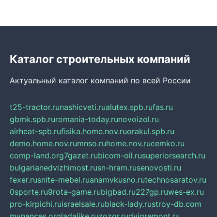
Каталог строительных компаний
Актуальный каталог компаний по всей России
t25-tractor.ru
nashicveti.ru
alutex.spb.ru
fas.ru
gbmk.spb.ru
romania-today.ru
novoizol.ru
airheat-spb.ru
fisika.home.nov.ru
orakul.spb.ru
demo.home.nov.ru
mnso.ru
home.nov.ru
cemko.ru
comp-land.org
7gazet.ru
bicom-oil.ru
superiorsearch.ru
bulgarianedvizhimost.ru
sn-hram.ru
senovosti.ru
fexer.ru
snite-mebel.ru
anamvkusno.ru
technosaratov.ru
0sporte.ru
9rota-game.ru
bigbad.ru
227gp.ru
wes-ex.ru
pro-kirpichi.ru
israelsale.ru
black-lady.ru
stroy-db.com
mynances.org
ladalike.ru
zozor.ru
dvigremont.ru