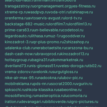
searchus-nauti.ru
mirmam.info
smi366.ru
transgazstroy.ru
orgmanagement.org
yes-fitness.ru
xtreme-rp.ru
wasdpvp.ru
voda-otri.ru
tishinapve.ru
orenferma.ru
avtoservis-avgust.ru
lord-tv.ru
backstage-682-music.ru
lordfilm7.ru
lordfilm13.ru
prime-cars63.ru
un-believable.ru
codetool.ru
legardoauto.ru
lithasa.ru
muz-1.ru
gooddver.ru
kinozadrot-3.ru
qr-plus-promo.ru
2shizashop.ru
udalenka-club.ru
nerabotaetsite.ru
carszona-bu.ru
dash-cash-now.ru
bravoprod.ru
kinozadrot13.ru
hotteygroup.ru
bagira31.ru
dommarketnsk.ru
dveriland73.ru
nis-glonass51.ru
veles-doroga.ru
tb02.ru
vrema-zdorov.ru
velonik.ru
surgutgloss.ru
nike-air-max-95.ru
nadookna.ru
lubov-pic.ru
mobilreklama.ru
pds-nn.ru
socrat2000.ru
vgurin.ru
spksochi.ru
shkola-klassika.ru
sabeonline.ru
mosoblfencing.ru
masteroptica.ru
lucomoria.ru
iration.ru
devanagari.ru
biblioverde.ru
igro-pictures.ru