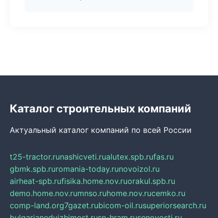
Каталог строительных компаний
Актуальный каталог компаний по всей России
t25-tractor.ru
nashicveti.ru
alutex.spb.ru
fas.ru
gbmk.spb.ru
romania-today.ru
novoizol.ru
airheat-spb.ru
fisika.home.nov.ru
orakul.spb.ru
demo.home.nov.ru
mnso.ru
home.nov.ru
cemko.ru
comp-land.org
7gazet.ru
bicom-oil.ru
superiorsearch.ru
bulgarianedvizhimost.ru
sn-hram.ru
senovosti.ru