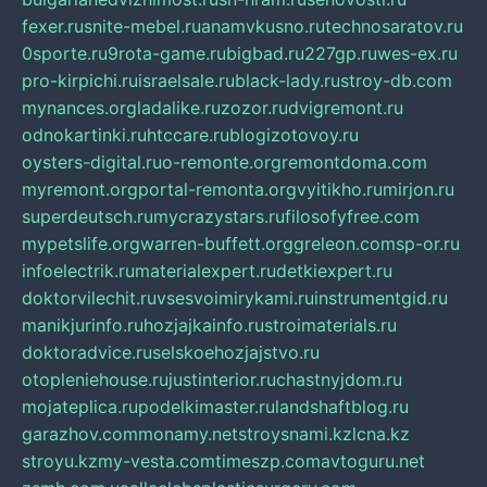
fexer.ru
snite-mebel.ru
anamvkusno.ru
technosaratov.ru
0sporte.ru
9rota-game.ru
bigbad.ru
227gp.ru
wes-ex.ru
pro-kirpichi.ru
israelsale.ru
black-lady.ru
stroy-db.com
mynances.org
ladalike.ru
zozor.ru
dvigremont.ru
odnokartinki.ru
htccare.ru
blogizotovoy.ru
oysters-digital.ru
o-remonte.org
remontdoma.com
myremont.org
portal-remonta.org
vyitikho.ru
mirjon.ru
superdeutsch.ru
mycrazystars.ru
filosofyfree.com
mypetslife.org
warren-buffett.org
greleon.com
sp-or.ru
infoelectrik.ru
materialexpert.ru
detkiexpert.ru
doktorvilechit.ru
vsesvoimirykami.ru
instrumentgid.ru
manikjurinfo.ru
hozjajkainfo.ru
stroimaterials.ru
doktoradvice.ru
selskoehozjajstvo.ru
otopleniehouse.ru
justinterior.ru
chastnyjdom.ru
mojateplica.ru
podelkimaster.ru
landshaftblog.ru
garazhov.com
monamy.net
stroysnami.kz
lcna.kz
stroyu.kz
my-vesta.com
timeszp.com
avtoguru.net