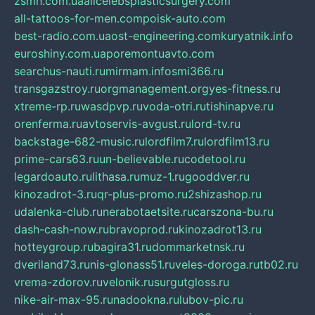
zsmh.com.ua
allcelebsplasticsurgery.com
all-tattoos-for-men.com
poisk-auto.com
best-radio.com.ua
ost-engineering.com
kuryatnik.info
euroshiny.com.ua
poremontuavto.com
searchus-nauti.ru
mirmam.info
smi366.ru
transgazstroy.ru
orgmanagement.org
yes-fitness.ru
xtreme-rp.ru
wasdpvp.ru
voda-otri.ru
tishinapve.ru
orenferma.ru
avtoservis-avgust.ru
lord-tv.ru
backstage-682-music.ru
lordfilm7.ru
lordfilm13.ru
prime-cars63.ru
un-believable.ru
codetool.ru
legardoauto.ru
lithasa.ru
muz-1.ru
gooddver.ru
kinozadrot-3.ru
qr-plus-promo.ru
2shizashop.ru
udalenka-club.ru
nerabotaetsite.ru
carszona-bu.ru
dash-cash-now.ru
bravoprod.ru
kinozadrot13.ru
hotteygroup.ru
bagira31.ru
dommarketnsk.ru
dveriland73.ru
nis-glonass51.ru
veles-doroga.ru
tb02.ru
vrema-zdorov.ru
velonik.ru
surgutgloss.ru
nike-air-max-95.ru
nadookna.ru
lubov-pic.ru