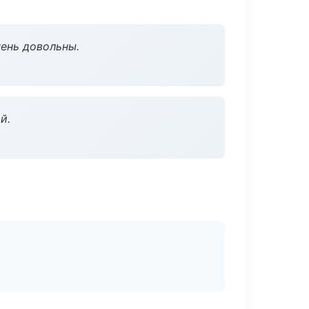
чень довольны.
й.