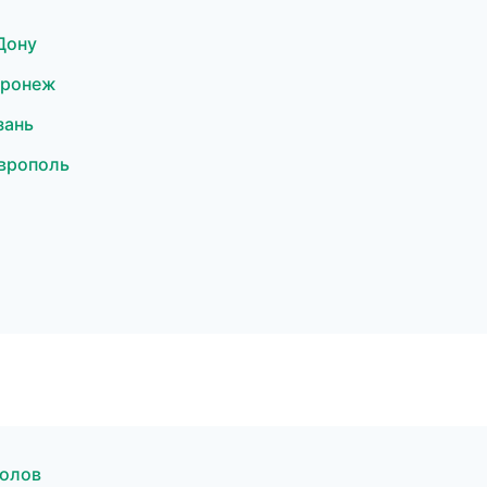
Дону
оронеж
зань
врополь
полов