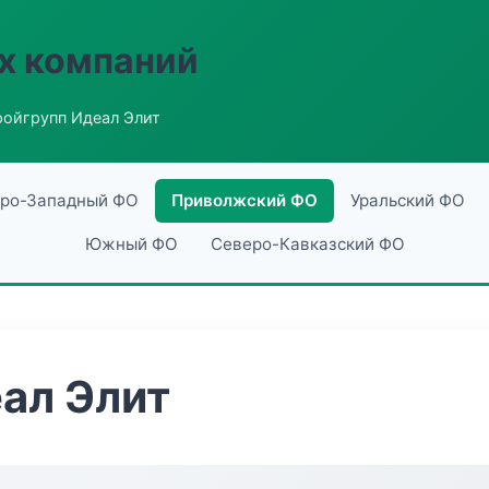
х компаний
ройгрупп Идеал Элит
ро-Западный ФО
Приволжский ФО
Уральский ФО
Южный ФО
Северо-Кавказский ФО
ал Элит