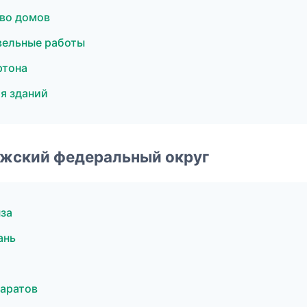
во домов
вельные работы
ртона
я зданий
лжский федеральный округ
за
ань
аратов