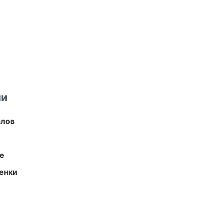
ми
алов
те
енки