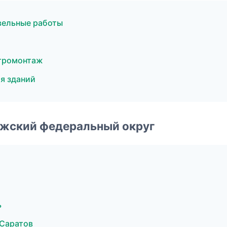
вельные работы
ктромонтаж
я зданий
лжский федеральный округ
ь
Саратов