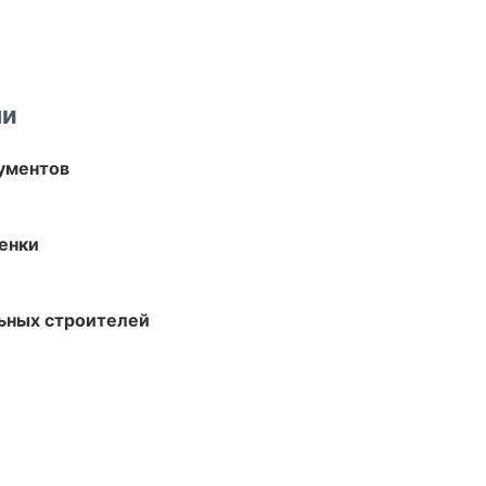
ми
ументов
енки
ьных строителей