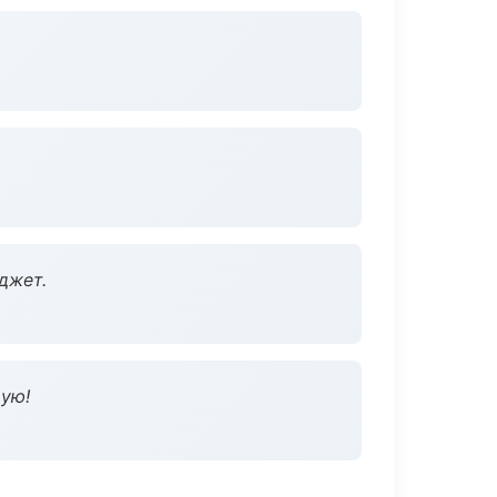
джет.
дую!