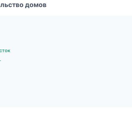
ельство домов
сток
г