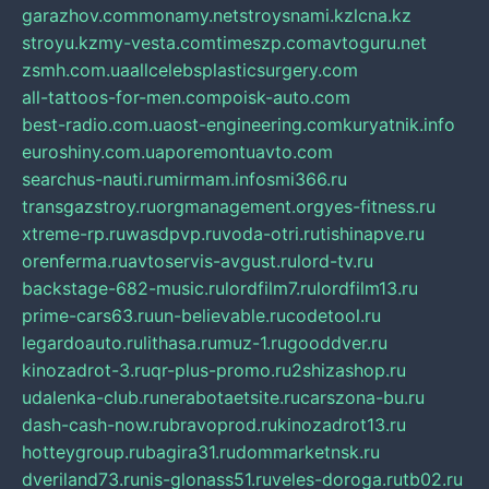
garazhov.com
monamy.net
stroysnami.kz
lcna.kz
stroyu.kz
my-vesta.com
timeszp.com
avtoguru.net
zsmh.com.ua
allcelebsplasticsurgery.com
all-tattoos-for-men.com
poisk-auto.com
best-radio.com.ua
ost-engineering.com
kuryatnik.info
euroshiny.com.ua
poremontuavto.com
searchus-nauti.ru
mirmam.info
smi366.ru
transgazstroy.ru
orgmanagement.org
yes-fitness.ru
xtreme-rp.ru
wasdpvp.ru
voda-otri.ru
tishinapve.ru
orenferma.ru
avtoservis-avgust.ru
lord-tv.ru
backstage-682-music.ru
lordfilm7.ru
lordfilm13.ru
prime-cars63.ru
un-believable.ru
codetool.ru
legardoauto.ru
lithasa.ru
muz-1.ru
gooddver.ru
kinozadrot-3.ru
qr-plus-promo.ru
2shizashop.ru
udalenka-club.ru
nerabotaetsite.ru
carszona-bu.ru
dash-cash-now.ru
bravoprod.ru
kinozadrot13.ru
hotteygroup.ru
bagira31.ru
dommarketnsk.ru
dveriland73.ru
nis-glonass51.ru
veles-doroga.ru
tb02.ru