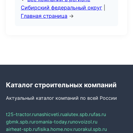
Сибирский федеральный округ
|
Главная страница
→
Каталог строительных компаний
Актуальный каталог компаний по всей России
t25-tractor.ru
nashicveti.ru
alutex.spb.ru
fas.ru
gbmk.spb.ru
romania-today.ru
novoizol.ru
airheat-spb.ru
fisika.home.nov.ru
orakul.spb.ru