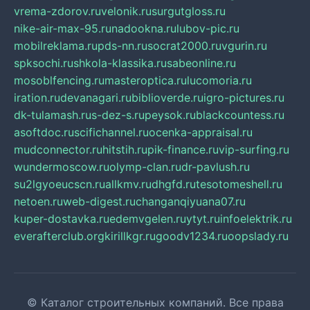
vrema-zdorov.ru
velonik.ru
surgutgloss.ru
nike-air-max-95.ru
nadookna.ru
lubov-pic.ru
mobilreklama.ru
pds-nn.ru
socrat2000.ru
vgurin.ru
spksochi.ru
shkola-klassika.ru
sabeonline.ru
mosoblfencing.ru
masteroptica.ru
lucomoria.ru
iration.ru
devanagari.ru
biblioverde.ru
igro-pictures.ru
dk-tulamash.ru
s-dez-s.ru
peysok.ru
blackcountess.ru
asoftdoc.ru
scifichannel.ru
ocenka-appraisal.ru
mudconnector.ru
hitstih.ru
pik-finance.ru
vip-surfing.ru
wundermoscow.ru
olymp-clan.ru
dr-pavlush.ru
su2lgyoeucscn.ru
allkmv.ru
dhgfd.ru
tesotomeshell.ru
netoen.ru
web-digest.ru
changanqiyuana07.ru
kuper-dostavka.ru
edemvgelen.ru
ytyt.ru
infoelektrik.ru
everafterclub.org
kirillkgr.ru
goodv1234.ru
oopslady.ru
© Каталог строительных компаний. Все права