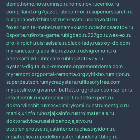
demo.home.nov.ru
mnso.ru
home.nov.ru
cemko.ru
comp-land.org
7gazet.ru
bicom-oil.ru
superiorsearch.ru
bulgarianedvizhimost.ru
sn-hram.ru
senovosti.ru
fexer.ru
snite-mebel.ru
anamvkusno.ru
technosaratov.ru
0sporte.ru
9rota-game.ru
bigbad.ru
227gp.ru
wes-ex.ru
pro-kirpichi.ru
israelsale.ru
black-lady.ru
stroy-db.com
mynances.org
ladalike.ru
zozor.ru
dvigremont.ru
odnokartinki.ru
htccare.ru
blogizotovoy.ru
oysters-digital.ru
o-remonte.org
remontdoma.com
myremont.org
portal-remonta.org
vyitikho.ru
mirjon.ru
superdeutsch.ru
mycrazystars.ru
filosofyfree.com
mypetslife.org
warren-buffett.org
greleon.com
sp-or.ru
infoelectrik.ru
materialexpert.ru
detkiexpert.ru
doktorvilechit.ru
vsesvoimirykami.ru
instrumentgid.ru
manikjurinfo.ru
hozjajkainfo.ru
stroimaterials.ru
doktoradvice.ru
selskoehozjajstvo.ru
otopleniehouse.ru
justinterior.ru
chastnyjdom.ru
mojateplica.ru
podelkimaster.ru
landshaftblog.ru