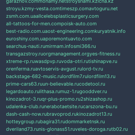
garazhov.com
monamy.net
stroysnami.kz
lcna.kz
stroyu.kz
my-vesta.com
timeszp.com
avtoguru.net
zsmh.com.ua
allcelebsplasticsurgery.com
all-tattoos-for-men.com
poisk-auto.com
best-radio.com.ua
ost-engineering.com
kuryatnik.info
euroshiny.com.ua
poremontuavto.com
searchus-nauti.ru
mirmam.info
smi366.ru
transgazstroy.ru
orgmanagement.org
yes-fitness.ru
xtreme-rp.ru
wasdpvp.ru
voda-otri.ru
tishinapve.ru
orenferma.ru
avtoservis-avgust.ru
lord-tv.ru
backstage-682-music.ru
lordfilm7.ru
lordfilm13.ru
prime-cars63.ru
un-believable.ru
codetool.ru
legardoauto.ru
lithasa.ru
muz-1.ru
gooddver.ru
kinozadrot-3.ru
qr-plus-promo.ru
2shizashop.ru
udalenka-club.ru
nerabotaetsite.ru
carszona-bu.ru
dash-cash-now.ru
bravoprod.ru
kinozadrot13.ru
hotteygroup.ru
bagira31.ru
dommarketnsk.ru
dveriland73.ru
nis-glonass51.ru
veles-doroga.ru
tb02.ru