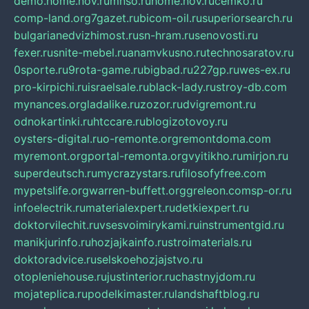
demo.home.nov.ru
mnso.ru
home.nov.ru
cemko.ru
comp-land.org
7gazet.ru
bicom-oil.ru
superiorsearch.ru
bulgarianedvizhimost.ru
sn-hram.ru
senovosti.ru
fexer.ru
snite-mebel.ru
anamvkusno.ru
technosaratov.ru
0sporte.ru
9rota-game.ru
bigbad.ru
227gp.ru
wes-ex.ru
pro-kirpichi.ru
israelsale.ru
black-lady.ru
stroy-db.com
mynances.org
ladalike.ru
zozor.ru
dvigremont.ru
odnokartinki.ru
htccare.ru
blogizotovoy.ru
oysters-digital.ru
o-remonte.org
remontdoma.com
myremont.org
portal-remonta.org
vyitikho.ru
mirjon.ru
superdeutsch.ru
mycrazystars.ru
filosofyfree.com
mypetslife.org
warren-buffett.org
greleon.com
sp-or.ru
infoelectrik.ru
materialexpert.ru
detkiexpert.ru
doktorvilechit.ru
vsesvoimirykami.ru
instrumentgid.ru
manikjurinfo.ru
hozjajkainfo.ru
stroimaterials.ru
doktoradvice.ru
selskoehozjajstvo.ru
otopleniehouse.ru
justinterior.ru
chastnyjdom.ru
mojateplica.ru
podelkimaster.ru
landshaftblog.ru