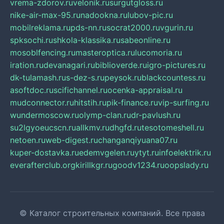
vrema-zdorov.ru
velonik.ru
surgutgloss.ru
nike-air-max-95.ru
nadookna.ru
lubov-pic.ru
mobilreklama.ru
pds-nn.ru
socrat2000.ru
vgurin.ru
spksochi.ru
shkola-klassika.ru
sabeonline.ru
mosoblfencing.ru
masteroptica.ru
lucomoria.ru
iration.ru
devanagari.ru
biblioverde.ru
igro-pictures.ru
dk-tulamash.ru
s-dez-s.ru
peysok.ru
blackcountess.ru
asoftdoc.ru
scifichannel.ru
ocenka-appraisal.ru
mudconnector.ru
hitstih.ru
pik-finance.ru
vip-surfing.ru
wundermoscow.ru
olymp-clan.ru
dr-pavlush.ru
su2lgyoeucscn.ru
allkmv.ru
dhgfd.ru
tesotomeshell.ru
netoen.ru
web-digest.ru
changanqiyuana07.ru
kuper-dostavka.ru
edemvgelen.ru
ytyt.ru
infoelektrik.ru
everafterclub.org
kirillkgr.ru
goodv1234.ru
oopslady.ru
© Каталог строительных компаний. Все права