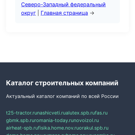
Северо-Западный федеральный
округ
|
Главная страница
→
Каталог строительных компаний
Актуальный каталог компаний по всей России
t25-tractor.ru
nashicveti.ru
alutex.spb.ru
fas.ru
gbmk.spb.ru
romania-today.ru
novoizol.ru
airheat-spb.ru
fisika.home.nov.ru
orakul.spb.ru