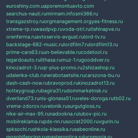
euroshiny.com.ua
poremontuavto.com
searchus-nauti.ru
mirmam.info
smi366.ru
transgazstroy.ru
orgmanagement.org
yes-fitness.ru
xtreme-rp.ru
wasdpvp.ru
voda-otri.ru
tishinapve.ru
orenferma.ru
avtoservis-avgust.ru
lord-tv.ru
backstage-682-music.ru
lordfilm7.ru
lordfilm13.ru
prime-cars63.ru
un-believable.ru
codetool.ru
legardoauto.ru
lithasa.ru
muz-1.ru
gooddver.ru
kinozadrot-3.ru
qr-plus-promo.ru
2shizashop.ru
udalenka-club.ru
nerabotaetsite.ru
carszona-bu.ru
dash-cash-now.ru
bravoprod.ru
kinozadrot13.ru
hotteygroup.ru
bagira31.ru
dommarketnsk.ru
dveriland73.ru
nis-glonass51.ru
veles-doroga.ru
tb02.ru
vrema-zdorov.ru
velonik.ru
surgutgloss.ru
nike-air-max-95.ru
nadookna.ru
lubov-pic.ru
mobilreklama.ru
pds-nn.ru
socrat2000.ru
vgurin.ru
spksochi.ru
shkola-klassika.ru
sabeonline.ru
mosoblfencing.ru
masteroptica.ru
lucomoria.ru