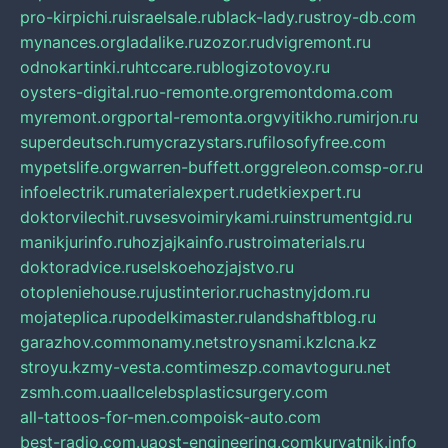
pro-kirpichi.ru
israelsale.ru
black-lady.ru
stroy-db.com
mynances.org
ladalike.ru
zozor.ru
dvigremont.ru
odnokartinki.ru
htccare.ru
blogizotovoy.ru
oysters-digital.ru
o-remonte.org
remontdoma.com
myremont.org
portal-remonta.org
vyitikho.ru
mirjon.ru
superdeutsch.ru
mycrazystars.ru
filosofyfree.com
mypetslife.org
warren-buffett.org
greleon.com
sp-or.ru
infoelectrik.ru
materialexpert.ru
detkiexpert.ru
doktorvilechit.ru
vsesvoimirykami.ru
instrumentgid.ru
manikjurinfo.ru
hozjajkainfo.ru
stroimaterials.ru
doktoradvice.ru
selskoehozjajstvo.ru
otopleniehouse.ru
justinterior.ru
chastnyjdom.ru
mojateplica.ru
podelkimaster.ru
landshaftblog.ru
garazhov.com
monamy.net
stroysnami.kz
lcna.kz
stroyu.kz
my-vesta.com
timeszp.com
avtoguru.net
zsmh.com.ua
allcelebsplasticsurgery.com
all-tattoos-for-men.com
poisk-auto.com
best-radio.com.ua
ost-engineering.com
kuryatnik.info