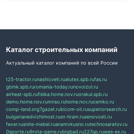
Каталог строительных компаний
Актуальный каталог компаний по всей России
t25-tractor.ru
nashicveti.ru
alutex.spb.ru
fas.ru
gbmk.spb.ru
romania-today.ru
novoizol.ru
airheat-spb.ru
fisika.home.nov.ru
orakul.spb.ru
demo.home.nov.ru
mnso.ru
home.nov.ru
cemko.ru
comp-land.org
7gazet.ru
bicom-oil.ru
superiorsearch.ru
bulgarianedvizhimost.ru
sn-hram.ru
senovosti.ru
fexer.ru
snite-mebel.ru
anamvkusno.ru
technosaratov.ru
0sporte.ru
9rota-game.ru
bigbad.ru
227gp.ru
wes-ex.ru