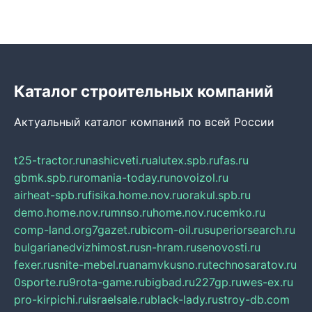
Каталог строительных компаний
Актуальный каталог компаний по всей России
t25-tractor.ru
nashicveti.ru
alutex.spb.ru
fas.ru
gbmk.spb.ru
romania-today.ru
novoizol.ru
airheat-spb.ru
fisika.home.nov.ru
orakul.spb.ru
demo.home.nov.ru
mnso.ru
home.nov.ru
cemko.ru
comp-land.org
7gazet.ru
bicom-oil.ru
superiorsearch.ru
bulgarianedvizhimost.ru
sn-hram.ru
senovosti.ru
fexer.ru
snite-mebel.ru
anamvkusno.ru
technosaratov.ru
0sporte.ru
9rota-game.ru
bigbad.ru
227gp.ru
wes-ex.ru
pro-kirpichi.ru
israelsale.ru
black-lady.ru
stroy-db.com