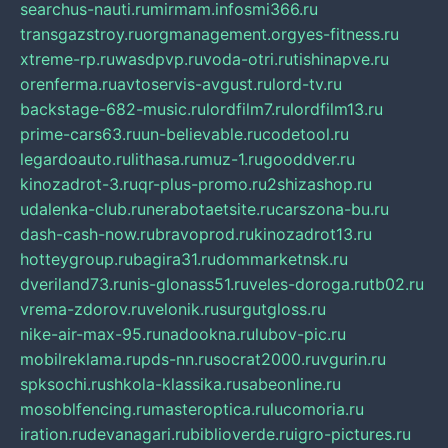
searchus-nauti.ru
mirmam.info
smi366.ru
transgazstroy.ru
orgmanagement.org
yes-fitness.ru
xtreme-rp.ru
wasdpvp.ru
voda-otri.ru
tishinapve.ru
orenferma.ru
avtoservis-avgust.ru
lord-tv.ru
backstage-682-music.ru
lordfilm7.ru
lordfilm13.ru
prime-cars63.ru
un-believable.ru
codetool.ru
legardoauto.ru
lithasa.ru
muz-1.ru
gooddver.ru
kinozadrot-3.ru
qr-plus-promo.ru
2shizashop.ru
udalenka-club.ru
nerabotaetsite.ru
carszona-bu.ru
dash-cash-now.ru
bravoprod.ru
kinozadrot13.ru
hotteygroup.ru
bagira31.ru
dommarketnsk.ru
dveriland73.ru
nis-glonass51.ru
veles-doroga.ru
tb02.ru
vrema-zdorov.ru
velonik.ru
surgutgloss.ru
nike-air-max-95.ru
nadookna.ru
lubov-pic.ru
mobilreklama.ru
pds-nn.ru
socrat2000.ru
vgurin.ru
spksochi.ru
shkola-klassika.ru
sabeonline.ru
mosoblfencing.ru
masteroptica.ru
lucomoria.ru
iration.ru
devanagari.ru
biblioverde.ru
igro-pictures.ru