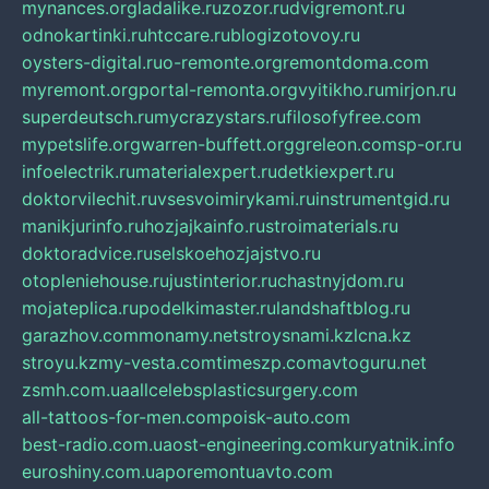
mynances.org
ladalike.ru
zozor.ru
dvigremont.ru
odnokartinki.ru
htccare.ru
blogizotovoy.ru
oysters-digital.ru
o-remonte.org
remontdoma.com
myremont.org
portal-remonta.org
vyitikho.ru
mirjon.ru
superdeutsch.ru
mycrazystars.ru
filosofyfree.com
mypetslife.org
warren-buffett.org
greleon.com
sp-or.ru
infoelectrik.ru
materialexpert.ru
detkiexpert.ru
doktorvilechit.ru
vsesvoimirykami.ru
instrumentgid.ru
manikjurinfo.ru
hozjajkainfo.ru
stroimaterials.ru
doktoradvice.ru
selskoehozjajstvo.ru
otopleniehouse.ru
justinterior.ru
chastnyjdom.ru
mojateplica.ru
podelkimaster.ru
landshaftblog.ru
garazhov.com
monamy.net
stroysnami.kz
lcna.kz
stroyu.kz
my-vesta.com
timeszp.com
avtoguru.net
zsmh.com.ua
allcelebsplasticsurgery.com
all-tattoos-for-men.com
poisk-auto.com
best-radio.com.ua
ost-engineering.com
kuryatnik.info
euroshiny.com.ua
poremontuavto.com