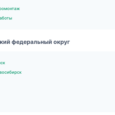
тромонтаж
аботы
ский федеральный округ
мск
восибирск