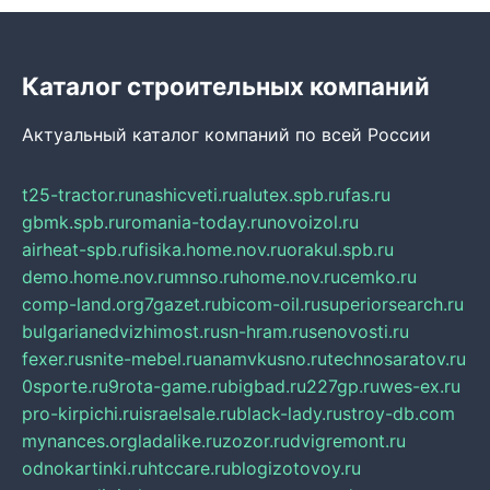
Каталог строительных компаний
Актуальный каталог компаний по всей России
t25-tractor.ru
nashicveti.ru
alutex.spb.ru
fas.ru
gbmk.spb.ru
romania-today.ru
novoizol.ru
airheat-spb.ru
fisika.home.nov.ru
orakul.spb.ru
demo.home.nov.ru
mnso.ru
home.nov.ru
cemko.ru
comp-land.org
7gazet.ru
bicom-oil.ru
superiorsearch.ru
bulgarianedvizhimost.ru
sn-hram.ru
senovosti.ru
fexer.ru
snite-mebel.ru
anamvkusno.ru
technosaratov.ru
0sporte.ru
9rota-game.ru
bigbad.ru
227gp.ru
wes-ex.ru
pro-kirpichi.ru
israelsale.ru
black-lady.ru
stroy-db.com
mynances.org
ladalike.ru
zozor.ru
dvigremont.ru
odnokartinki.ru
htccare.ru
blogizotovoy.ru