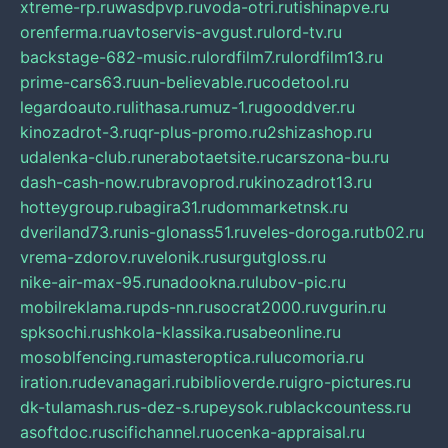
xtreme-rp.ru
wasdpvp.ru
voda-otri.ru
tishinapve.ru
orenferma.ru
avtoservis-avgust.ru
lord-tv.ru
backstage-682-music.ru
lordfilm7.ru
lordfilm13.ru
prime-cars63.ru
un-believable.ru
codetool.ru
legardoauto.ru
lithasa.ru
muz-1.ru
gooddver.ru
kinozadrot-3.ru
qr-plus-promo.ru
2shizashop.ru
udalenka-club.ru
nerabotaetsite.ru
carszona-bu.ru
dash-cash-now.ru
bravoprod.ru
kinozadrot13.ru
hotteygroup.ru
bagira31.ru
dommarketnsk.ru
dveriland73.ru
nis-glonass51.ru
veles-doroga.ru
tb02.ru
vrema-zdorov.ru
velonik.ru
surgutgloss.ru
nike-air-max-95.ru
nadookna.ru
lubov-pic.ru
mobilreklama.ru
pds-nn.ru
socrat2000.ru
vgurin.ru
spksochi.ru
shkola-klassika.ru
sabeonline.ru
mosoblfencing.ru
masteroptica.ru
lucomoria.ru
iration.ru
devanagari.ru
biblioverde.ru
igro-pictures.ru
dk-tulamash.ru
s-dez-s.ru
peysok.ru
blackcountess.ru
asoftdoc.ru
scifichannel.ru
ocenka-appraisal.ru