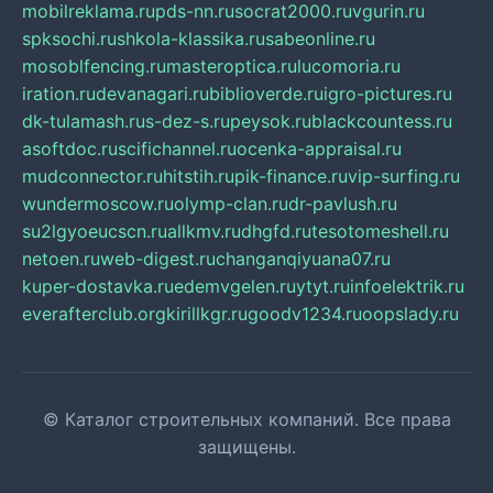
mobilreklama.ru
pds-nn.ru
socrat2000.ru
vgurin.ru
spksochi.ru
shkola-klassika.ru
sabeonline.ru
mosoblfencing.ru
masteroptica.ru
lucomoria.ru
iration.ru
devanagari.ru
biblioverde.ru
igro-pictures.ru
dk-tulamash.ru
s-dez-s.ru
peysok.ru
blackcountess.ru
asoftdoc.ru
scifichannel.ru
ocenka-appraisal.ru
mudconnector.ru
hitstih.ru
pik-finance.ru
vip-surfing.ru
wundermoscow.ru
olymp-clan.ru
dr-pavlush.ru
su2lgyoeucscn.ru
allkmv.ru
dhgfd.ru
tesotomeshell.ru
netoen.ru
web-digest.ru
changanqiyuana07.ru
kuper-dostavka.ru
edemvgelen.ru
ytyt.ru
infoelektrik.ru
everafterclub.org
kirillkgr.ru
goodv1234.ru
oopslady.ru
© Каталог строительных компаний. Все права
защищены.