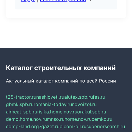
Каталог строительных компаний
Актуальный каталог компаний по всей России
t25-tractor.ru
nashicveti.ru
alutex.spb.ru
fas.ru
gbmk.spb.ru
romania-today.ru
novoizol.ru
airheat-spb.ru
fisika.home.nov.ru
orakul.spb.ru
demo.home.nov.ru
mnso.ru
home.nov.ru
cemko.ru
comp-land.org
7gazet.ru
bicom-oil.ru
superiorsearch.ru