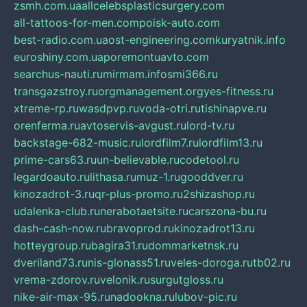
zsmh.com.ua
allcelebsplasticsurgery.com
all-tattoos-for-men.com
poisk-auto.com
best-radio.com.ua
ost-engineering.com
kuryatnik.info
euroshiny.com.ua
poremontuavto.com
searchus-nauti.ru
mirmam.info
smi366.ru
transgazstroy.ru
orgmanagement.org
yes-fitness.ru
xtreme-rp.ru
wasdpvp.ru
voda-otri.ru
tishinapve.ru
orenferma.ru
avtoservis-avgust.ru
lord-tv.ru
backstage-682-music.ru
lordfilm7.ru
lordfilm13.ru
prime-cars63.ru
un-believable.ru
codetool.ru
legardoauto.ru
lithasa.ru
muz-1.ru
gooddver.ru
kinozadrot-3.ru
qr-plus-promo.ru
2shizashop.ru
udalenka-club.ru
nerabotaetsite.ru
carszona-bu.ru
dash-cash-now.ru
bravoprod.ru
kinozadrot13.ru
hotteygroup.ru
bagira31.ru
dommarketnsk.ru
dveriland73.ru
nis-glonass51.ru
veles-doroga.ru
tb02.ru
vrema-zdorov.ru
velonik.ru
surgutgloss.ru
nike-air-max-95.ru
nadookna.ru
lubov-pic.ru