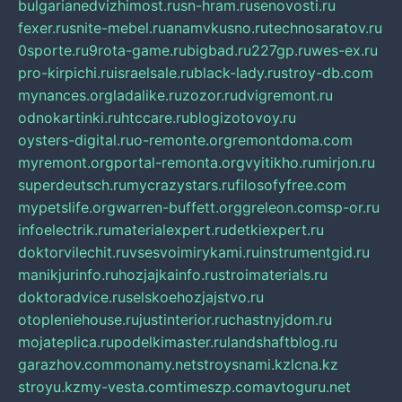
bulgarianedvizhimost.ru
sn-hram.ru
senovosti.ru
fexer.ru
snite-mebel.ru
anamvkusno.ru
technosaratov.ru
0sporte.ru
9rota-game.ru
bigbad.ru
227gp.ru
wes-ex.ru
pro-kirpichi.ru
israelsale.ru
black-lady.ru
stroy-db.com
mynances.org
ladalike.ru
zozor.ru
dvigremont.ru
odnokartinki.ru
htccare.ru
blogizotovoy.ru
oysters-digital.ru
o-remonte.org
remontdoma.com
myremont.org
portal-remonta.org
vyitikho.ru
mirjon.ru
superdeutsch.ru
mycrazystars.ru
filosofyfree.com
mypetslife.org
warren-buffett.org
greleon.com
sp-or.ru
infoelectrik.ru
materialexpert.ru
detkiexpert.ru
doktorvilechit.ru
vsesvoimirykami.ru
instrumentgid.ru
manikjurinfo.ru
hozjajkainfo.ru
stroimaterials.ru
doktoradvice.ru
selskoehozjajstvo.ru
otopleniehouse.ru
justinterior.ru
chastnyjdom.ru
mojateplica.ru
podelkimaster.ru
landshaftblog.ru
garazhov.com
monamy.net
stroysnami.kz
lcna.kz
stroyu.kz
my-vesta.com
timeszp.com
avtoguru.net