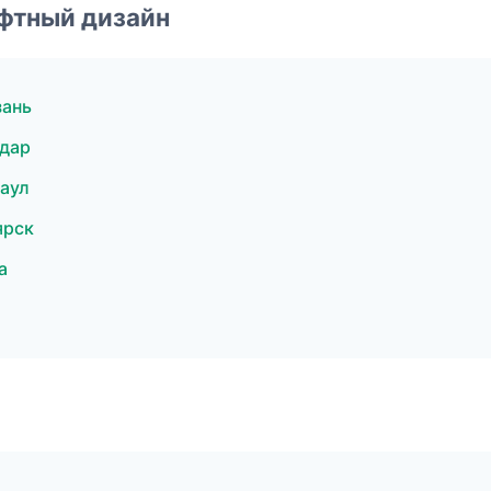
фтный дизайн
зань
дар
аул
ярск
а