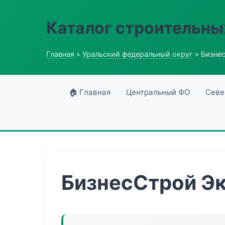
Каталог строительны
Главная
»
Уральский федеральный округ
» Бизне
🏠 Главная
Центральный ФО
Севе
БизнесСтрой Эк