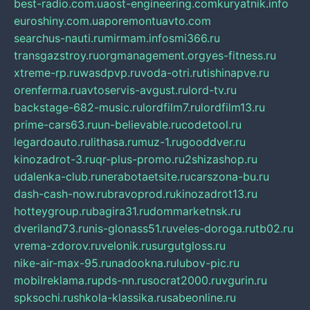
best-radio.com.ua
ost-engineering.com
kuryatnik.info
euroshiny.com.ua
poremontuavto.com
searchus-nauti.ru
mirmam.info
smi366.ru
transgazstroy.ru
orgmanagement.org
yes-fitness.ru
xtreme-rp.ru
wasdpvp.ru
voda-otri.ru
tishinapve.ru
orenferma.ru
avtoservis-avgust.ru
lord-tv.ru
backstage-682-music.ru
lordfilm7.ru
lordfilm13.ru
prime-cars63.ru
un-believable.ru
codetool.ru
legardoauto.ru
lithasa.ru
muz-1.ru
gooddver.ru
kinozadrot-3.ru
qr-plus-promo.ru
2shizashop.ru
udalenka-club.ru
nerabotaetsite.ru
carszona-bu.ru
dash-cash-now.ru
bravoprod.ru
kinozadrot13.ru
hotteygroup.ru
bagira31.ru
dommarketnsk.ru
dveriland73.ru
nis-glonass51.ru
veles-doroga.ru
tb02.ru
vrema-zdorov.ru
velonik.ru
surgutgloss.ru
nike-air-max-95.ru
nadookna.ru
lubov-pic.ru
mobilreklama.ru
pds-nn.ru
socrat2000.ru
vgurin.ru
spksochi.ru
shkola-klassika.ru
sabeonline.ru