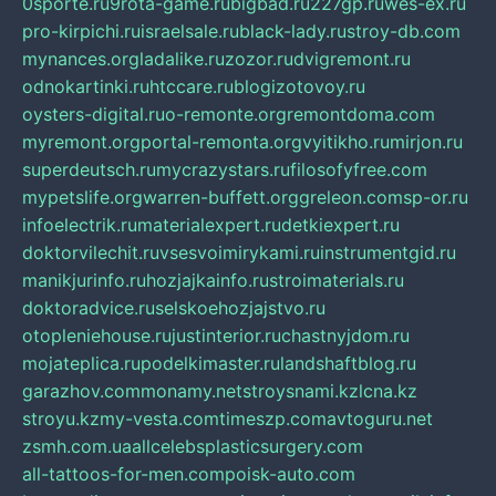
0sporte.ru
9rota-game.ru
bigbad.ru
227gp.ru
wes-ex.ru
pro-kirpichi.ru
israelsale.ru
black-lady.ru
stroy-db.com
mynances.org
ladalike.ru
zozor.ru
dvigremont.ru
odnokartinki.ru
htccare.ru
blogizotovoy.ru
oysters-digital.ru
o-remonte.org
remontdoma.com
myremont.org
portal-remonta.org
vyitikho.ru
mirjon.ru
superdeutsch.ru
mycrazystars.ru
filosofyfree.com
mypetslife.org
warren-buffett.org
greleon.com
sp-or.ru
infoelectrik.ru
materialexpert.ru
detkiexpert.ru
doktorvilechit.ru
vsesvoimirykami.ru
instrumentgid.ru
manikjurinfo.ru
hozjajkainfo.ru
stroimaterials.ru
doktoradvice.ru
selskoehozjajstvo.ru
otopleniehouse.ru
justinterior.ru
chastnyjdom.ru
mojateplica.ru
podelkimaster.ru
landshaftblog.ru
garazhov.com
monamy.net
stroysnami.kz
lcna.kz
stroyu.kz
my-vesta.com
timeszp.com
avtoguru.net
zsmh.com.ua
allcelebsplasticsurgery.com
all-tattoos-for-men.com
poisk-auto.com