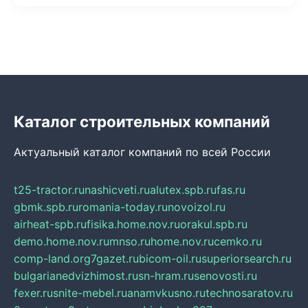
Каталог строительных компаний
Актуальный каталог компаний по всей России
t25-tractor.ru
nashicveti.ru
alutex.spb.ru
fas.ru
gbmk.spb.ru
romania-today.ru
novoizol.ru
airheat-spb.ru
fisika.home.nov.ru
orakul.spb.ru
demo.home.nov.ru
mnso.ru
home.nov.ru
cemko.ru
comp-land.org
7gazet.ru
bicom-oil.ru
superiorsearch.ru
bulgarianedvizhimost.ru
sn-hram.ru
senovosti.ru
fexer.ru
snite-mebel.ru
anamvkusno.ru
technosaratov.ru