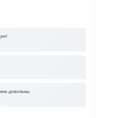
дую!
чень довольны.