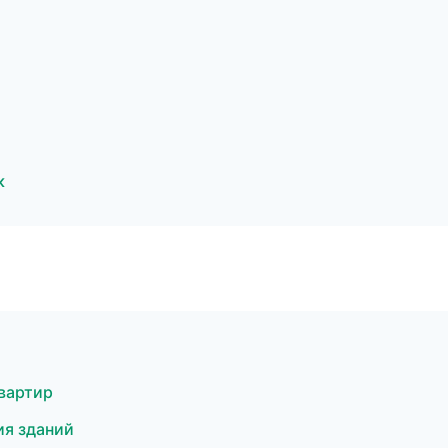
к
вартир
ия зданий