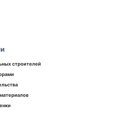
ми
ьных строителей
торами
ельства
 материалов
енки