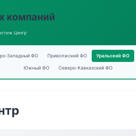
х компаний
естиж Центр
ро-Западный ФО
Приволжский ФО
Уральский ФО
Южный ФО
Северо-Кавказский ФО
нтр