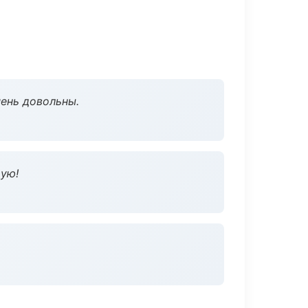
чень довольны.
дую!