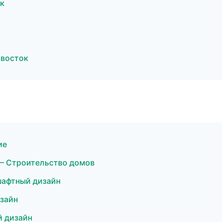
к
ивосток
ие
— Строительство домов
шафтный дизайн
зайн
 дизайн