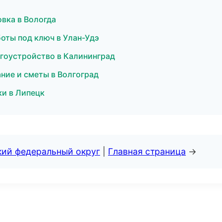
вка в Вологда
оты под ключ в Улан-Удэ
гоустройство в Калининград
ние и сметы в Волгоград
ки в Липецк
кий федеральный округ
|
Главная страница
→