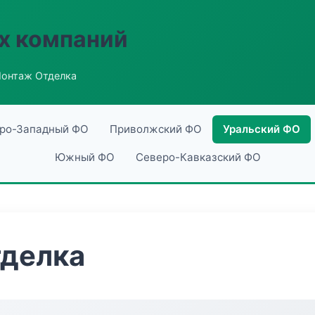
х компаний
онтаж Отделка
ро-Западный ФО
Приволжский ФО
Уральский ФО
Южный ФО
Северо-Кавказский ФО
делка