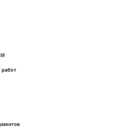
ми
 работ
ументов