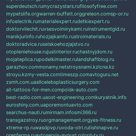
superdeutsch.ru
mycrazystars.ru
filosofyfree.com
mypetslife.org
warren-buffett.org
greleon.com
sp-or.ru
infoelectrik.ru
materialexpert.ru
detkiexpert.ru
doktorvilechit.ru
vsesvoimirykami.ru
instrumentgid.ru
manikjurinfo.ru
hozjajkainfo.ru
stroimaterials.ru
doktoradvice.ru
selskoehozjajstvo.ru
otopleniehouse.ru
justinterior.ru
chastnyjdom.ru
mojateplica.ru
podelkimaster.ru
landshaftblog.ru
garazhov.com
monamy.net
stroysnami.kz
lcna.kz
stroyu.kz
my-vesta.com
timeszp.com
avtoguru.net
zsmh.com.ua
allcelebsplasticsurgery.com
all-tattoos-for-men.com
poisk-auto.com
best-radio.com.ua
ost-engineering.com
kuryatnik.info
euroshiny.com.ua
poremontuavto.com
searchus-nauti.ru
mirmam.info
smi366.ru
transgazstroy.ru
orgmanagement.org
yes-fitness.ru
xtreme-rp.ru
wasdpvp.ru
voda-otri.ru
tishinapve.ru
orenferma.ru
avtoservis-avgust.ru
lord-tv.ru