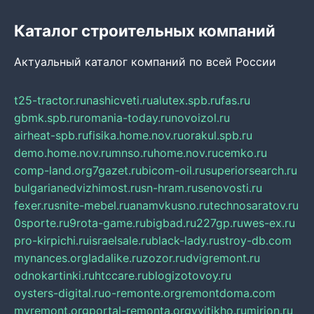
Каталог строительных компаний
Актуальный каталог компаний по всей России
t25-tractor.ru
nashicveti.ru
alutex.spb.ru
fas.ru
gbmk.spb.ru
romania-today.ru
novoizol.ru
airheat-spb.ru
fisika.home.nov.ru
orakul.spb.ru
demo.home.nov.ru
mnso.ru
home.nov.ru
cemko.ru
comp-land.org
7gazet.ru
bicom-oil.ru
superiorsearch.ru
bulgarianedvizhimost.ru
sn-hram.ru
senovosti.ru
fexer.ru
snite-mebel.ru
anamvkusno.ru
technosaratov.ru
0sporte.ru
9rota-game.ru
bigbad.ru
227gp.ru
wes-ex.ru
pro-kirpichi.ru
israelsale.ru
black-lady.ru
stroy-db.com
mynances.org
ladalike.ru
zozor.ru
dvigremont.ru
odnokartinki.ru
htccare.ru
blogizotovoy.ru
oysters-digital.ru
o-remonte.org
remontdoma.com
myremont.org
portal-remonta.org
vyitikho.ru
mirjon.ru