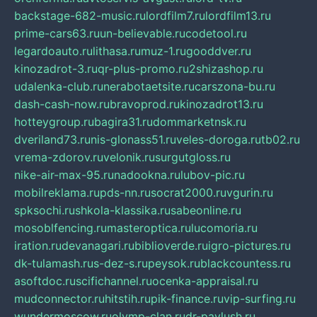
backstage-682-music.ru
lordfilm7.ru
lordfilm13.ru
prime-cars63.ru
un-believable.ru
codetool.ru
legardoauto.ru
lithasa.ru
muz-1.ru
gooddver.ru
kinozadrot-3.ru
qr-plus-promo.ru
2shizashop.ru
udalenka-club.ru
nerabotaetsite.ru
carszona-bu.ru
dash-cash-now.ru
bravoprod.ru
kinozadrot13.ru
hotteygroup.ru
bagira31.ru
dommarketnsk.ru
dveriland73.ru
nis-glonass51.ru
veles-doroga.ru
tb02.ru
vrema-zdorov.ru
velonik.ru
surgutgloss.ru
nike-air-max-95.ru
nadookna.ru
lubov-pic.ru
mobilreklama.ru
pds-nn.ru
socrat2000.ru
vgurin.ru
spksochi.ru
shkola-klassika.ru
sabeonline.ru
mosoblfencing.ru
masteroptica.ru
lucomoria.ru
iration.ru
devanagari.ru
biblioverde.ru
igro-pictures.ru
dk-tulamash.ru
s-dez-s.ru
peysok.ru
blackcountess.ru
asoftdoc.ru
scifichannel.ru
ocenka-appraisal.ru
mudconnector.ru
hitstih.ru
pik-finance.ru
vip-surfing.ru
wundermoscow.ru
olymp-clan.ru
dr-pavlush.ru