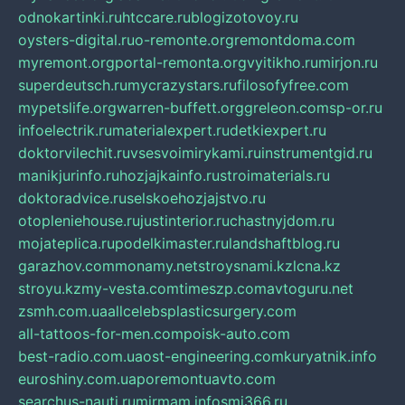
odnokartinki.ru
htccare.ru
blogizotovoy.ru
oysters-digital.ru
o-remonte.org
remontdoma.com
myremont.org
portal-remonta.org
vyitikho.ru
mirjon.ru
superdeutsch.ru
mycrazystars.ru
filosofyfree.com
mypetslife.org
warren-buffett.org
greleon.com
sp-or.ru
infoelectrik.ru
materialexpert.ru
detkiexpert.ru
doktorvilechit.ru
vsesvoimirykami.ru
instrumentgid.ru
manikjurinfo.ru
hozjajkainfo.ru
stroimaterials.ru
doktoradvice.ru
selskoehozjajstvo.ru
otopleniehouse.ru
justinterior.ru
chastnyjdom.ru
mojateplica.ru
podelkimaster.ru
landshaftblog.ru
garazhov.com
monamy.net
stroysnami.kz
lcna.kz
stroyu.kz
my-vesta.com
timeszp.com
avtoguru.net
zsmh.com.ua
allcelebsplasticsurgery.com
all-tattoos-for-men.com
poisk-auto.com
best-radio.com.ua
ost-engineering.com
kuryatnik.info
euroshiny.com.ua
poremontuavto.com
searchus-nauti.ru
mirmam.info
smi366.ru