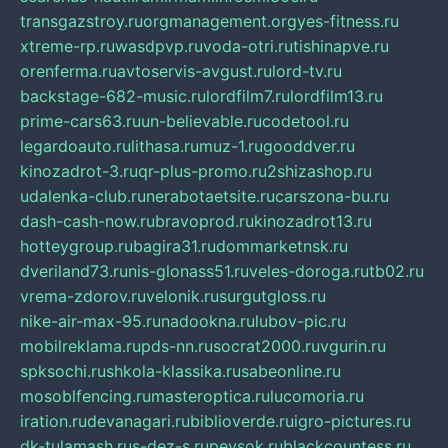
transgazstroy.ru
orgmanagement.org
yes-fitness.ru
xtreme-rp.ru
wasdpvp.ru
voda-otri.ru
tishinapve.ru
orenferma.ru
avtoservis-avgust.ru
lord-tv.ru
backstage-682-music.ru
lordfilm7.ru
lordfilm13.ru
prime-cars63.ru
un-believable.ru
codetool.ru
legardoauto.ru
lithasa.ru
muz-1.ru
gooddver.ru
kinozadrot-3.ru
qr-plus-promo.ru
2shizashop.ru
udalenka-club.ru
nerabotaetsite.ru
carszona-bu.ru
dash-cash-now.ru
bravoprod.ru
kinozadrot13.ru
hotteygroup.ru
bagira31.ru
dommarketnsk.ru
dveriland73.ru
nis-glonass51.ru
veles-doroga.ru
tb02.ru
vrema-zdorov.ru
velonik.ru
surgutgloss.ru
nike-air-max-95.ru
nadookna.ru
lubov-pic.ru
mobilreklama.ru
pds-nn.ru
socrat2000.ru
vgurin.ru
spksochi.ru
shkola-klassika.ru
sabeonline.ru
mosoblfencing.ru
masteroptica.ru
lucomoria.ru
iration.ru
devanagari.ru
biblioverde.ru
igro-pictures.ru
dk-tulamash.ru
s-dez-s.ru
peysok.ru
blackcountess.ru