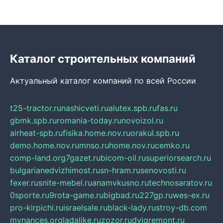
Каталог строительных компаний
Актуальный каталог компаний по всей России
t25-tractor.ru
nashicveti.ru
alutex.spb.ru
fas.ru
gbmk.spb.ru
romania-today.ru
novoizol.ru
airheat-spb.ru
fisika.home.nov.ru
orakul.spb.ru
demo.home.nov.ru
mnso.ru
home.nov.ru
cemko.ru
comp-land.org
7gazet.ru
bicom-oil.ru
superiorsearch.ru
bulgarianedvizhimost.ru
sn-hram.ru
senovosti.ru
fexer.ru
snite-mebel.ru
anamvkusno.ru
technosaratov.ru
0sporte.ru
9rota-game.ru
bigbad.ru
227gp.ru
wes-ex.ru
pro-kirpichi.ru
israelsale.ru
black-lady.ru
stroy-db.com
mynances.org
ladalike.ru
zozor.ru
dvigremont.ru