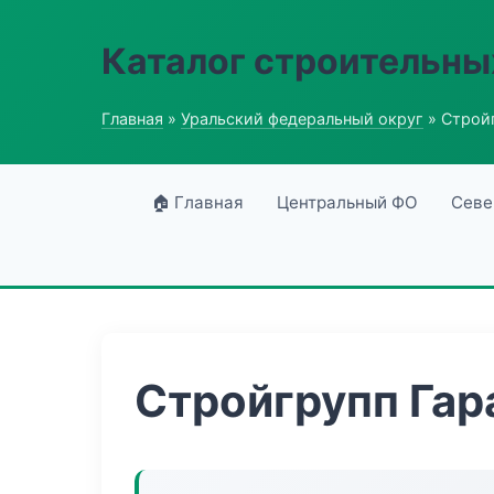
Каталог строительны
Главная
»
Уральский федеральный округ
» Строй
🏠 Главная
Центральный ФО
Севе
Стройгрупп Гар