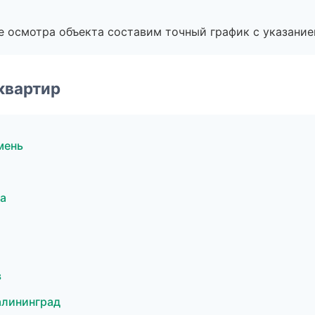
е осмотра объекта составим точный график с указание
квартир
мень
а
в
алининград