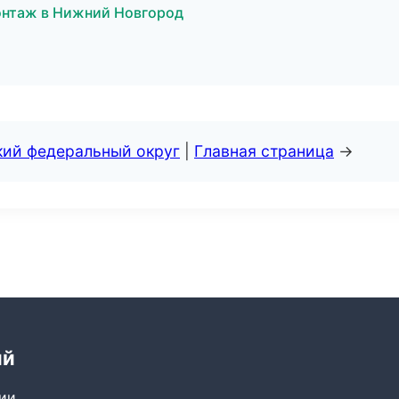
онтаж в Нижний Новгород
кий федеральный округ
|
Главная страница
→
ий
сии