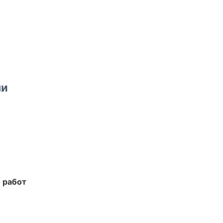
ми
 работ