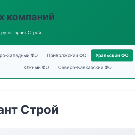
х компаний
групп Гарант Строй
ро-Западный ФО
Приволжский ФО
Уральский ФО
Южный ФО
Северо-Кавказский ФО
ант Строй