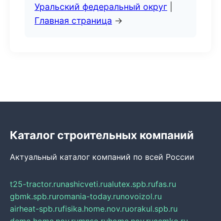
Уральский федеральный округ
|
Главная страница
→
Каталог строительных компаний
Актуальный каталог компаний по всей России
t25-tractor.ru
nashicveti.ru
alutex.spb.ru
fas.ru
gbmk.spb.ru
romania-today.ru
novoizol.ru
airheat-spb.ru
fisika.home.nov.ru
orakul.spb.ru