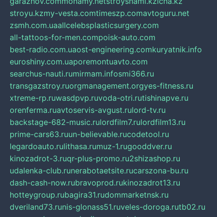
garazhov.com
monamy.net
stroysnami.kz
lcna.kz
stroyu.kz
my-vesta.com
timeszp.com
avtoguru.net
zsmh.com.ua
allcelebsplasticsurgery.com
all-tattoos-for-men.com
poisk-auto.com
best-radio.com.ua
ost-engineering.com
kuryatnik.info
euroshiny.com.ua
poremontuavto.com
searchus-nauti.ru
mirmam.info
smi366.ru
transgazstroy.ru
orgmanagement.org
yes-fitness.ru
xtreme-rp.ru
wasdpvp.ru
voda-otri.ru
tishinapve.ru
orenferma.ru
avtoservis-avgust.ru
lord-tv.ru
backstage-682-music.ru
lordfilm7.ru
lordfilm13.ru
prime-cars63.ru
un-believable.ru
codetool.ru
legardoauto.ru
lithasa.ru
muz-1.ru
gooddver.ru
kinozadrot-3.ru
qr-plus-promo.ru
2shizashop.ru
udalenka-club.ru
nerabotaetsite.ru
carszona-bu.ru
dash-cash-now.ru
bravoprod.ru
kinozadrot13.ru
hotteygroup.ru
bagira31.ru
dommarketnsk.ru
dveriland73.ru
nis-glonass51.ru
veles-doroga.ru
tb02.ru