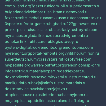
demo.home.nov.ru
mnso.ru
home.nov.ru
cemko.ru
comp-land.org
7gazet.ru
bicom-oil.ru
superiorsearch.ru
bulgarianedvizhimost.ru
sn-hram.ru
senovosti.ru
fexer.ru
snite-mebel.ru
anamvkusno.ru
technosaratov.ru
0sporte.ru
9rota-game.ru
bigbad.ru
227gp.ru
wes-ex.ru
pro-kirpichi.ru
israelsale.ru
black-lady.ru
stroy-db.com
mynances.org
ladalike.ru
zozor.ru
dvigremont.ru
odnokartinki.ru
htccare.ru
blogizotovoy.ru
oysters-digital.ru
o-remonte.org
remontdoma.com
myremont.org
portal-remonta.org
vyitikho.ru
mirjon.ru
superdeutsch.ru
mycrazystars.ru
filosofyfree.com
mypetslife.org
warren-buffett.org
greleon.com
sp-or.ru
infoelectrik.ru
materialexpert.ru
detkiexpert.ru
doktorvilechit.ru
vsesvoimirykami.ru
instrumentgid.ru
manikjurinfo.ru
hozjajkainfo.ru
stroimaterials.ru
doktoradvice.ru
selskoehozjajstvo.ru
otopleniehouse.ru
justinterior.ru
chastnyjdom.ru
mojateplica.ru
podelkimaster.ru
landshaftblog.ru