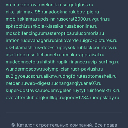
vrema-zdorov.ru
velonik.ru
surgutgloss.ru
nike-air-max-95.ru
nadookna.ru
lubov-pic.ru
mobilreklama.ru
pds-nn.ru
socrat2000.ru
vgurin.ru
spksochi.ru
shkola-klassika.ru
sabeonline.ru
mosoblfencing.ru
masteroptica.ru
lucomoria.ru
iration.ru
devanagari.ru
biblioverde.ru
igro-pictures.ru
dk-tulamash.ru
s-dez-s.ru
peysok.ru
blackcountess.ru
asoftdoc.ru
scifichannel.ru
ocenka-appraisal.ru
mudconnector.ru
hitstih.ru
pik-finance.ru
vip-surfing.ru
wundermoscow.ru
olymp-clan.ru
dr-pavlush.ru
su2lgyoeucscn.ru
allkmv.ru
dhgfd.ru
tesotomeshell.ru
netoen.ru
web-digest.ru
changanqiyuana07.ru
kuper-dostavka.ru
edemvgelen.ru
ytyt.ru
infoelektrik.ru
everafterclub.org
kirillkgr.ru
goodv1234.ru
oopslady.ru
© Каталог строительных компаний. Все права