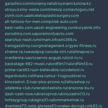
garazhov.com
monamy.net
stroysnami.kz
lcna.kz
stroyu.kz
my-vesta.com
timeszp.com
avtoguru.net
zsmh.com.ua
allcelebsplasticsurgery.com
all-tattoos-for-men.com
poisk-auto.com
best-radio.com.ua
ost-engineering.com
kuryatnik.info
euroshiny.com.ua
poremontuavto.com
searchus-nauti.ru
mirmam.info
smi366.ru
transgazstroy.ru
orgmanagement.org
yes-fitness.ru
xtreme-rp.ru
wasdpvp.ru
voda-otri.ru
tishinapve.ru
orenferma.ru
avtoservis-avgust.ru
lord-tv.ru
backstage-682-music.ru
lordfilm7.ru
lordfilm13.ru
prime-cars63.ru
un-believable.ru
codetool.ru
legardoauto.ru
lithasa.ru
muz-1.ru
gooddver.ru
kinozadrot-3.ru
qr-plus-promo.ru
2shizashop.ru
udalenka-club.ru
nerabotaetsite.ru
carszona-bu.ru
dash-cash-now.ru
bravoprod.ru
kinozadrot13.ru
hotteygroup.ru
bagira31.ru
dommarketnsk.ru
dveriland73.ru
nis-glonass51.ru
veles-doroga.ru
tb02.ru