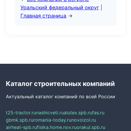
Уральский федеральный округ
|
Главная страница
→
Каталог строительных компаний
Актуальный каталог компаний по всей России
t25-tractor.ru
nashicveti.ru
alutex.spb.ru
fas.ru
gbmk.spb.ru
romania-today.ru
novoizol.ru
airheat-spb.ru
fisika.home.nov.ru
orakul.spb.ru