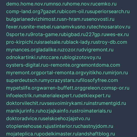
demo.home.nov.ru
mnso.ru
home.nov.ru
cemko.ru
comp-land.org
7gazet.ru
bicom-oil.ru
superiorsearch.ru
bulgarianedvizhimost.ru
sn-hram.ru
senovosti.ru
fexer.ru
snite-mebel.ru
anamvkusno.ru
technosaratov.ru
0sporte.ru
9rota-game.ru
bigbad.ru
227gp.ru
wes-ex.ru
pro-kirpichi.ru
israelsale.ru
black-lady.ru
stroy-db.com
mynances.org
ladalike.ru
zozor.ru
dvigremont.ru
odnokartinki.ru
htccare.ru
blogizotovoy.ru
oysters-digital.ru
o-remonte.org
remontdoma.com
myremont.org
portal-remonta.org
vyitikho.ru
mirjon.ru
superdeutsch.ru
mycrazystars.ru
filosofyfree.com
mypetslife.org
warren-buffett.org
greleon.com
sp-or.ru
infoelectrik.ru
materialexpert.ru
detkiexpert.ru
doktorvilechit.ru
vsesvoimirykami.ru
instrumentgid.ru
manikjurinfo.ru
hozjajkainfo.ru
stroimaterials.ru
doktoradvice.ru
selskoehozjajstvo.ru
otopleniehouse.ru
justinterior.ru
chastnyjdom.ru
mojateplica.ru
podelkimaster.ru
landshaftblog.ru