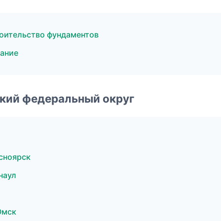
оительство фундаментов
ание
ский федеральный округ
сноярск
наул
Омск