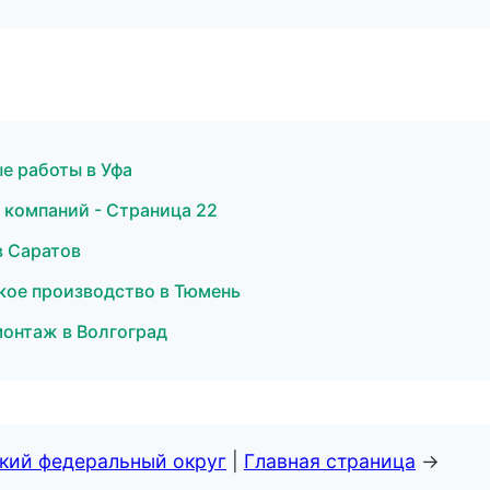
е работы в Уфа
 компаний - Страница 22
в Саратов
кое производство в Тюмень
монтаж в Волгоград
ский федеральный округ
|
Главная страница
→