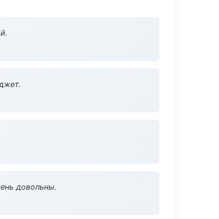
й.
джет.
чень довольны.