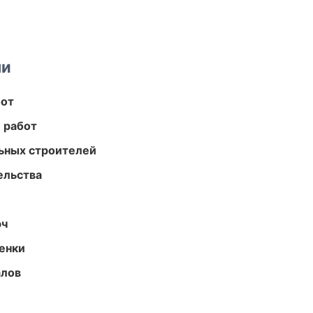
ми
бот
 работ
ьных строителей
ельства
юч
енки
алов