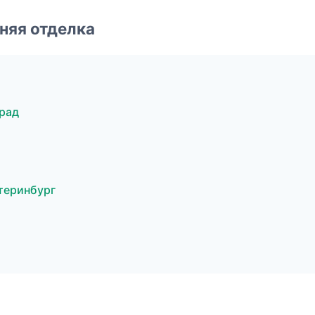
няя отделка
рад
теринбург