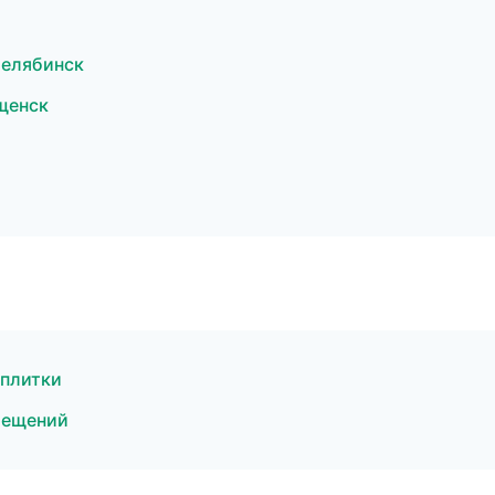
Челябинск
щенск
 плитки
мещений