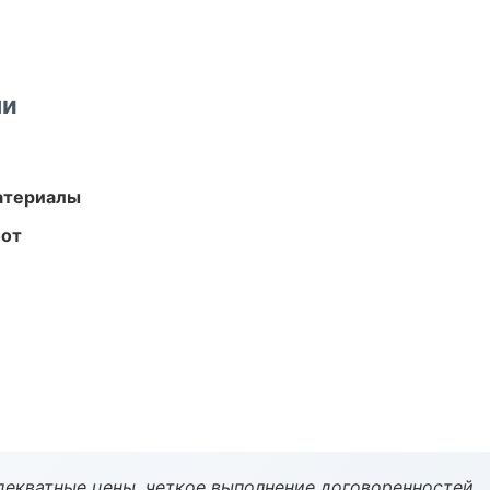
ми
атериалы
бот
декватные цены, четкое выполнение договоренностей.