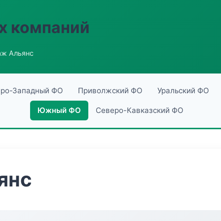
х компаний
аж Альянс
ро-Западный ФО
Приволжский ФО
Уральский ФО
Южный ФО
Северо-Кавказский ФО
янс