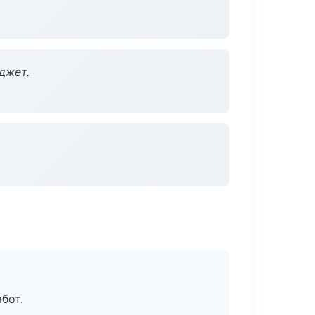
джет.
бот.