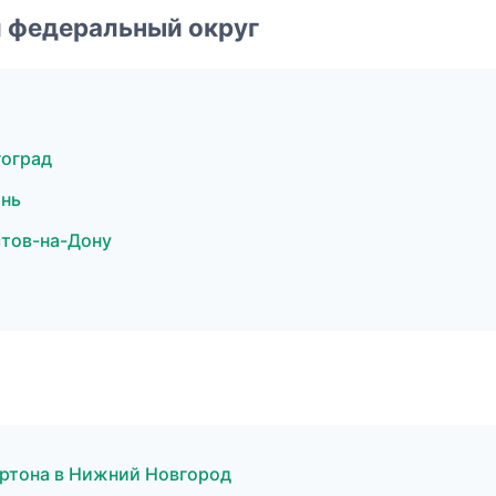
 федеральный округ
гоград
ань
стов-на-Дону
ртона в Нижний Новгород