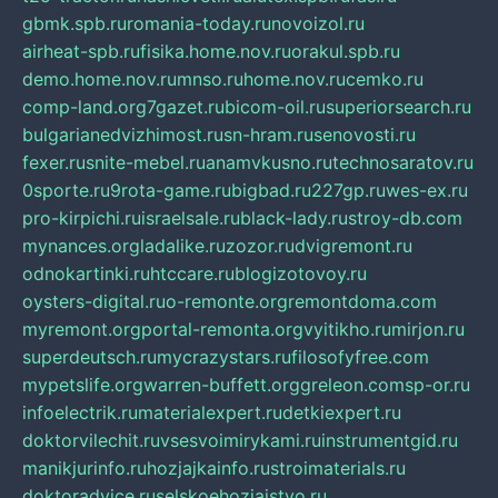
gbmk.spb.ru
romania-today.ru
novoizol.ru
airheat-spb.ru
fisika.home.nov.ru
orakul.spb.ru
demo.home.nov.ru
mnso.ru
home.nov.ru
cemko.ru
comp-land.org
7gazet.ru
bicom-oil.ru
superiorsearch.ru
bulgarianedvizhimost.ru
sn-hram.ru
senovosti.ru
fexer.ru
snite-mebel.ru
anamvkusno.ru
technosaratov.ru
0sporte.ru
9rota-game.ru
bigbad.ru
227gp.ru
wes-ex.ru
pro-kirpichi.ru
israelsale.ru
black-lady.ru
stroy-db.com
mynances.org
ladalike.ru
zozor.ru
dvigremont.ru
odnokartinki.ru
htccare.ru
blogizotovoy.ru
oysters-digital.ru
o-remonte.org
remontdoma.com
myremont.org
portal-remonta.org
vyitikho.ru
mirjon.ru
superdeutsch.ru
mycrazystars.ru
filosofyfree.com
mypetslife.org
warren-buffett.org
greleon.com
sp-or.ru
infoelectrik.ru
materialexpert.ru
detkiexpert.ru
doktorvilechit.ru
vsesvoimirykami.ru
instrumentgid.ru
manikjurinfo.ru
hozjajkainfo.ru
stroimaterials.ru
doktoradvice.ru
selskoehozjajstvo.ru