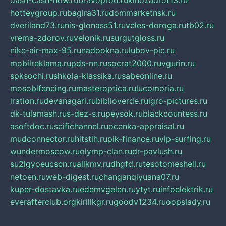
dash-cash-now.ru
bravoprod.ru
kinozadrot13.ru
hotteygroup.ru
bagira31.ru
dommarketnsk.ru
dveriland73.ru
nis-glonass51.ru
veles-doroga.ru
tb02.ru
vrema-zdorov.ru
velonik.ru
surgutgloss.ru
nike-air-max-95.ru
nadookna.ru
lubov-pic.ru
mobilreklama.ru
pds-nn.ru
socrat2000.ru
vgurin.ru
spksochi.ru
shkola-klassika.ru
sabeonline.ru
mosoblfencing.ru
masteroptica.ru
lucomoria.ru
iration.ru
devanagari.ru
biblioverde.ru
igro-pictures.ru
dk-tulamash.ru
s-dez-s.ru
peysok.ru
blackcountess.ru
asoftdoc.ru
scifichannel.ru
ocenka-appraisal.ru
mudconnector.ru
hitstih.ru
pik-finance.ru
vip-surfing.ru
wundermoscow.ru
olymp-clan.ru
dr-pavlush.ru
su2lgyoeucscn.ru
allkmv.ru
dhgfd.ru
tesotomeshell.ru
netoen.ru
web-digest.ru
changanqiyuana07.ru
kuper-dostavka.ru
edemvgelen.ru
ytyt.ru
infoelektrik.ru
everafterclub.org
kirillkgr.ru
goodv1234.ru
oopslady.ru