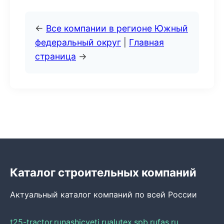
←
Все компании в регионе Южный
федеральный округ
|
Главная
страница
→
Каталог строительных компаний
Актуальный каталог компаний по всей России
t25-tractor.ru
nashicveti.ru
alutex.spb.ru
fas.ru