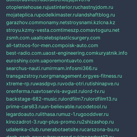
otopleniehouse.ru
justinterior.ru
chastnyjdom.ru
mojateplica.ru
podelkimaster.ru
landshaftblog.ru
garazhov.com
monamy.net
stroysnami.kz
lcna.kz
stroyu.kz
my-vesta.com
timeszp.com
avtoguru.net
zsmh.com.ua
allcelebsplasticsurgery.com
all-tattoos-for-men.com
poisk-auto.com
best-radio.com.ua
ost-engineering.com
kuryatnik.info
euroshiny.com.ua
poremontuavto.com
searchus-nauti.ru
mirmam.info
smi366.ru
transgazstroy.ru
orgmanagement.org
yes-fitness.ru
xtreme-rp.ru
wasdpvp.ru
voda-otri.ru
tishinapve.ru
orenferma.ru
avtoservis-avgust.ru
lord-tv.ru
backstage-682-music.ru
lordfilm7.ru
lordfilm13.ru
prime-cars63.ru
un-believable.ru
codetool.ru
legardoauto.ru
lithasa.ru
muz-1.ru
gooddver.ru
kinozadrot-3.ru
qr-plus-promo.ru
2shizashop.ru
udalenka-club.ru
nerabotaetsite.ru
carszona-bu.ru