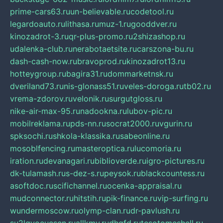
prime-cars63.ru
un-believable.ru
codetool.ru
legardoauto.ru
lithasa.ru
muz-1.ru
gooddver.ru
kinozadrot-3.ru
qr-plus-promo.ru
2shizashop.ru
udalenka-club.ru
nerabotaetsite.ru
carszona-bu.ru
dash-cash-now.ru
bravoprod.ru
kinozadrot13.ru
hotteygroup.ru
bagira31.ru
dommarketnsk.ru
dveriland73.ru
nis-glonass51.ru
veles-doroga.ru
tb02.ru
vrema-zdorov.ru
velonik.ru
surgutgloss.ru
nike-air-max-95.ru
nadookna.ru
lubov-pic.ru
mobilreklama.ru
pds-nn.ru
socrat2000.ru
vgurin.ru
spksochi.ru
shkola-klassika.ru
sabeonline.ru
mosoblfencing.ru
masteroptica.ru
lucomoria.ru
iration.ru
devanagari.ru
biblioverde.ru
igro-pictures.ru
dk-tulamash.ru
s-dez-s.ru
peysok.ru
blackcountess.ru
asoftdoc.ru
scifichannel.ru
ocenka-appraisal.ru
mudconnector.ru
hitstih.ru
pik-finance.ru
vip-surfing.ru
wundermoscow.ru
olymp-clan.ru
dr-pavlush.ru