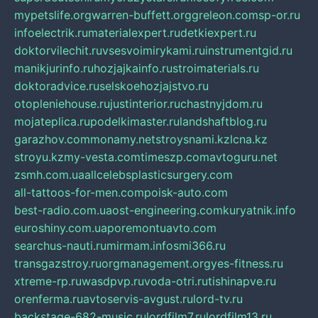
mypetslife.org
warren-buffett.org
greleon.com
sp-or.ru
infoelectrik.ru
materialexpert.ru
detkiexpert.ru
doktorvilechit.ru
vsesvoimirykami.ru
instrumentgid.ru
manikjurinfo.ru
hozjajkainfo.ru
stroimaterials.ru
doktoradvice.ru
selskoehozjajstvo.ru
otopleniehouse.ru
justinterior.ru
chastnyjdom.ru
mojateplica.ru
podelkimaster.ru
landshaftblog.ru
garazhov.com
monamy.net
stroysnami.kz
lcna.kz
stroyu.kz
my-vesta.com
timeszp.com
avtoguru.net
zsmh.com.ua
allcelebsplasticsurgery.com
all-tattoos-for-men.com
poisk-auto.com
best-radio.com.ua
ost-engineering.com
kuryatnik.info
euroshiny.com.ua
poremontuavto.com
searchus-nauti.ru
mirmam.info
smi366.ru
transgazstroy.ru
orgmanagement.org
yes-fitness.ru
xtreme-rp.ru
wasdpvp.ru
voda-otri.ru
tishinapve.ru
orenferma.ru
avtoservis-avgust.ru
lord-tv.ru
backstage-682-music.ru
lordfilm7.ru
lordfilm13.ru