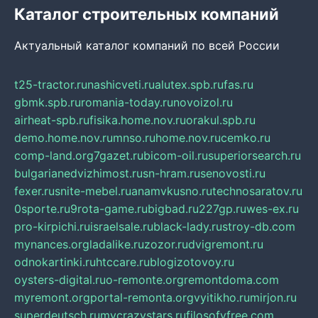
Каталог строительных компаний
Актуальный каталог компаний по всей России
t25-tractor.ru
nashicveti.ru
alutex.spb.ru
fas.ru
gbmk.spb.ru
romania-today.ru
novoizol.ru
airheat-spb.ru
fisika.home.nov.ru
orakul.spb.ru
demo.home.nov.ru
mnso.ru
home.nov.ru
cemko.ru
comp-land.org
7gazet.ru
bicom-oil.ru
superiorsearch.ru
bulgarianedvizhimost.ru
sn-hram.ru
senovosti.ru
fexer.ru
snite-mebel.ru
anamvkusno.ru
technosaratov.ru
0sporte.ru
9rota-game.ru
bigbad.ru
227gp.ru
wes-ex.ru
pro-kirpichi.ru
israelsale.ru
black-lady.ru
stroy-db.com
mynances.org
ladalike.ru
zozor.ru
dvigremont.ru
odnokartinki.ru
htccare.ru
blogizotovoy.ru
oysters-digital.ru
o-remonte.org
remontdoma.com
myremont.org
portal-remonta.org
vyitikho.ru
mirjon.ru
superdeutsch.ru
mycrazystars.ru
filosofyfree.com