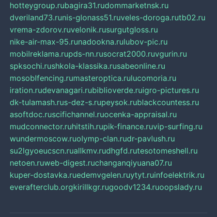
hotteygroup.ru
bagira31.ru
dommarketnsk.ru
dveriland73.ru
nis-glonass51.ru
veles-doroga.ru
tb02.ru
vrema-zdorov.ru
velonik.ru
surgutgloss.ru
nike-air-max-95.ru
nadookna.ru
lubov-pic.ru
mobilreklama.ru
pds-nn.ru
socrat2000.ru
vgurin.ru
spksochi.ru
shkola-klassika.ru
sabeonline.ru
mosoblfencing.ru
masteroptica.ru
lucomoria.ru
iration.ru
devanagari.ru
biblioverde.ru
igro-pictures.ru
dk-tulamash.ru
s-dez-s.ru
peysok.ru
blackcountess.ru
asoftdoc.ru
scifichannel.ru
ocenka-appraisal.ru
mudconnector.ru
hitstih.ru
pik-finance.ru
vip-surfing.ru
wundermoscow.ru
olymp-clan.ru
dr-pavlush.ru
su2lgyoeucscn.ru
allkmv.ru
dhgfd.ru
tesotomeshell.ru
netoen.ru
web-digest.ru
changanqiyuana07.ru
kuper-dostavka.ru
edemvgelen.ru
ytyt.ru
infoelektrik.ru
everafterclub.org
kirillkgr.ru
goodv1234.ru
oopslady.ru