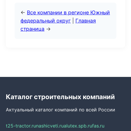
←
Все компании в регионе Южный
федеральный округ
|
Главная
страница
→
Каталог строительных компаний
Актуальный каталог компаний по всей России
t25-tractor.ru
nashicveti.ru
alutex.spb.ru
fas.ru