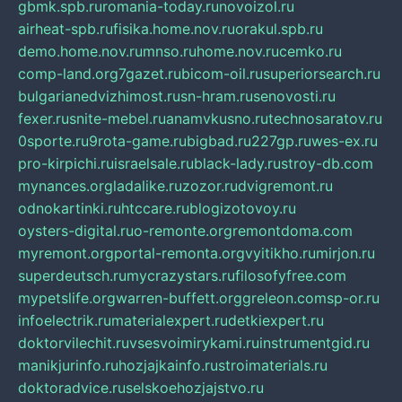
gbmk.spb.ru
romania-today.ru
novoizol.ru
airheat-spb.ru
fisika.home.nov.ru
orakul.spb.ru
demo.home.nov.ru
mnso.ru
home.nov.ru
cemko.ru
comp-land.org
7gazet.ru
bicom-oil.ru
superiorsearch.ru
bulgarianedvizhimost.ru
sn-hram.ru
senovosti.ru
fexer.ru
snite-mebel.ru
anamvkusno.ru
technosaratov.ru
0sporte.ru
9rota-game.ru
bigbad.ru
227gp.ru
wes-ex.ru
pro-kirpichi.ru
israelsale.ru
black-lady.ru
stroy-db.com
mynances.org
ladalike.ru
zozor.ru
dvigremont.ru
odnokartinki.ru
htccare.ru
blogizotovoy.ru
oysters-digital.ru
o-remonte.org
remontdoma.com
myremont.org
portal-remonta.org
vyitikho.ru
mirjon.ru
superdeutsch.ru
mycrazystars.ru
filosofyfree.com
mypetslife.org
warren-buffett.org
greleon.com
sp-or.ru
infoelectrik.ru
materialexpert.ru
detkiexpert.ru
doktorvilechit.ru
vsesvoimirykami.ru
instrumentgid.ru
manikjurinfo.ru
hozjajkainfo.ru
stroimaterials.ru
doktoradvice.ru
selskoehozjajstvo.ru