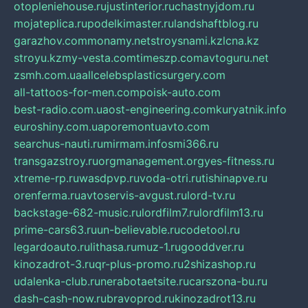
otopleniehouse.ru
justinterior.ru
chastnyjdom.ru
mojateplica.ru
podelkimaster.ru
landshaftblog.ru
garazhov.com
monamy.net
stroysnami.kz
lcna.kz
stroyu.kz
my-vesta.com
timeszp.com
avtoguru.net
zsmh.com.ua
allcelebsplasticsurgery.com
all-tattoos-for-men.com
poisk-auto.com
best-radio.com.ua
ost-engineering.com
kuryatnik.info
euroshiny.com.ua
poremontuavto.com
searchus-nauti.ru
mirmam.info
smi366.ru
transgazstroy.ru
orgmanagement.org
yes-fitness.ru
xtreme-rp.ru
wasdpvp.ru
voda-otri.ru
tishinapve.ru
orenferma.ru
avtoservis-avgust.ru
lord-tv.ru
backstage-682-music.ru
lordfilm7.ru
lordfilm13.ru
prime-cars63.ru
un-believable.ru
codetool.ru
legardoauto.ru
lithasa.ru
muz-1.ru
gooddver.ru
kinozadrot-3.ru
qr-plus-promo.ru
2shizashop.ru
udalenka-club.ru
nerabotaetsite.ru
carszona-bu.ru
dash-cash-now.ru
bravoprod.ru
kinozadrot13.ru