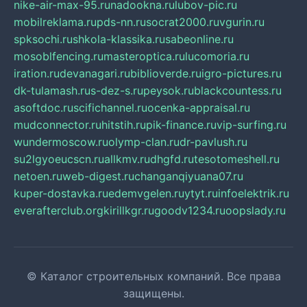
nike-air-max-95.ru
nadookna.ru
lubov-pic.ru
mobilreklama.ru
pds-nn.ru
socrat2000.ru
vgurin.ru
spksochi.ru
shkola-klassika.ru
sabeonline.ru
mosoblfencing.ru
masteroptica.ru
lucomoria.ru
iration.ru
devanagari.ru
biblioverde.ru
igro-pictures.ru
dk-tulamash.ru
s-dez-s.ru
peysok.ru
blackcountess.ru
asoftdoc.ru
scifichannel.ru
ocenka-appraisal.ru
mudconnector.ru
hitstih.ru
pik-finance.ru
vip-surfing.ru
wundermoscow.ru
olymp-clan.ru
dr-pavlush.ru
su2lgyoeucscn.ru
allkmv.ru
dhgfd.ru
tesotomeshell.ru
netoen.ru
web-digest.ru
changanqiyuana07.ru
kuper-dostavka.ru
edemvgelen.ru
ytyt.ru
infoelektrik.ru
everafterclub.org
kirillkgr.ru
goodv1234.ru
oopslady.ru
© Каталог строительных компаний. Все права
защищены.