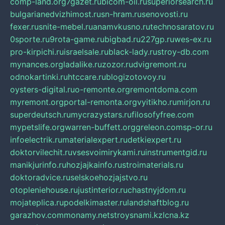
comp-land.org
7gazet.ru
bicom-oil.ru
superiorsearch.ru
bulgarianedvizhimost.ru
sn-hram.ru
senovosti.ru
fexer.ru
snite-mebel.ru
anamvkusno.ru
technosaratov.ru
0sporte.ru
9rota-game.ru
bigbad.ru
227gp.ru
wes-ex.ru
pro-kirpichi.ru
israelsale.ru
black-lady.ru
stroy-db.com
mynances.org
ladalike.ru
zozor.ru
dvigremont.ru
odnokartinki.ru
htccare.ru
blogizotovoy.ru
oysters-digital.ru
o-remonte.org
remontdoma.com
myremont.org
portal-remonta.org
vyitikho.ru
mirjon.ru
superdeutsch.ru
mycrazystars.ru
filosofyfree.com
mypetslife.org
warren-buffett.org
greleon.com
sp-or.ru
infoelectrik.ru
materialexpert.ru
detkiexpert.ru
doktorvilechit.ru
vsesvoimirykami.ru
instrumentgid.ru
manikjurinfo.ru
hozjajkainfo.ru
stroimaterials.ru
doktoradvice.ru
selskoehozjajstvo.ru
otopleniehouse.ru
justinterior.ru
chastnyjdom.ru
mojateplica.ru
podelkimaster.ru
landshaftblog.ru
garazhov.com
monamy.net
stroysnami.kz
lcna.kz