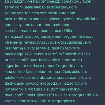
stroyu.kz
my-vesta.com
timeszp.com
avtoguru.net
zsmh.com.ua
allcelebsplasticsurgery.com
all-tattoos-for-men.com
poisk-auto.com
best-radio.com.ua
ost-engineering.com
kuryatnik.info
euroshiny.com.ua
poremontuavto.com
searchus-nauti.ru
mirmam.info
smi366.ru
transgazstroy.ru
orgmanagement.org
yes-fitness.ru
xtreme-rp.ru
wasdpvp.ru
voda-otri.ru
tishinapve.ru
orenferma.ru
avtoservis-avgust.ru
lord-tv.ru
backstage-682-music.ru
lordfilm7.ru
lordfilm13.ru
prime-cars63.ru
un-believable.ru
codetool.ru
legardoauto.ru
lithasa.ru
muz-1.ru
gooddver.ru
kinozadrot-3.ru
qr-plus-promo.ru
2shizashop.ru
udalenka-club.ru
nerabotaetsite.ru
carszona-bu.ru
dash-cash-now.ru
bravoprod.ru
kinozadrot13.ru
hotteygroup.ru
bagira31.ru
dommarketnsk.ru
dveriland73.ru
nis-glonass51.ru
veles-doroga.ru
tb02.ru
vrema-zdorov.ru
velonik.ru
surgutgloss.ru