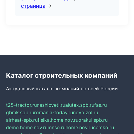
страница
→
Каталог строительных компаний
Актуальный каталог компаний по всей России
t25-tractor.ru
nashicveti.ru
alutex.spb.ru
fas.ru
gbmk.spb.ru
romania-today.ru
novoizol.ru
airheat-spb.ru
fisika.home.nov.ru
orakul.spb.ru
demo.home.nov.ru
mnso.ru
home.nov.ru
cemko.ru