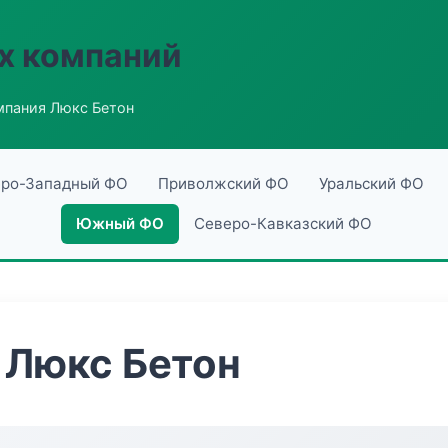
х компаний
пания Люкс Бетон
ро-Западный ФО
Приволжский ФО
Уральский ФО
Южный ФО
Северо-Кавказский ФО
 Люкс Бетон