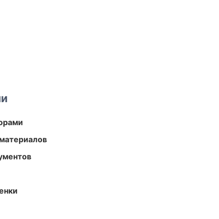
ми
торами
 материалов
ументов
енки