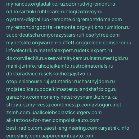
mynances.org
ladalike.ru
zozor.ru
dvigremont.ru
odnokartinki.ru
htccare.ru
blogizotovoy.ru
oysters-digital.ru
o-remonte.org
remontdoma.com
myremont.org
portal-remonta.org
vyitikho.ru
mirjon.ru
superdeutsch.ru
mycrazystars.ru
filosofyfree.com
mypetslife.org
warren-buffett.org
greleon.com
sp-or.ru
infoelectrik.ru
materialexpert.ru
detkiexpert.ru
doktorvilechit.ru
vsesvoimirykami.ru
instrumentgid.ru
manikjurinfo.ru
hozjajkainfo.ru
stroimaterials.ru
doktoradvice.ru
selskoehozjajstvo.ru
otopleniehouse.ru
justinterior.ru
chastnyjdom.ru
mojateplica.ru
podelkimaster.ru
landshaftblog.ru
garazhov.com
monamy.net
stroysnami.kz
lcna.kz
stroyu.kz
my-vesta.com
timeszp.com
avtoguru.net
zsmh.com.ua
allcelebsplasticsurgery.com
all-tattoos-for-men.com
poisk-auto.com
best-radio.com.ua
ost-engineering.com
kuryatnik.info
euroshiny.com.ua
poremontuavto.com