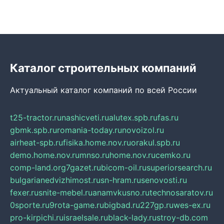
Каталог строительных компаний
Актуальный каталог компаний по всей России
t25-tractor.ru
nashicveti.ru
alutex.spb.ru
fas.ru
gbmk.spb.ru
romania-today.ru
novoizol.ru
airheat-spb.ru
fisika.home.nov.ru
orakul.spb.ru
demo.home.nov.ru
mnso.ru
home.nov.ru
cemko.ru
comp-land.org
7gazet.ru
bicom-oil.ru
superiorsearch.ru
bulgarianedvizhimost.ru
sn-hram.ru
senovosti.ru
fexer.ru
snite-mebel.ru
anamvkusno.ru
technosaratov.ru
0sporte.ru
9rota-game.ru
bigbad.ru
227gp.ru
wes-ex.ru
pro-kirpichi.ru
israelsale.ru
black-lady.ru
stroy-db.com