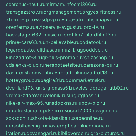
searchus-nauti.ru
mirmam.info
smi366.ru
transgazstroy.ru
orgmanagement.org
yes-fitness.ru
xtreme-rp.ru
wasdpvp.ru
voda-otri.ru
tishinapve.ru
orenferma.ru
avtoservis-avgust.ru
lord-tv.ru
backstage-682-music.ru
lordfilm7.ru
lordfilm13.ru
prime-cars63.ru
un-believable.ru
codetool.ru
legardoauto.ru
lithasa.ru
muz-1.ru
gooddver.ru
kinozadrot-3.ru
qr-plus-promo.ru
2shizashop.ru
udalenka-club.ru
nerabotaetsite.ru
carszona-bu.ru
dash-cash-now.ru
bravoprod.ru
kinozadrot13.ru
hotteygroup.ru
bagira31.ru
dommarketnsk.ru
dveriland73.ru
nis-glonass51.ru
veles-doroga.ru
tb02.ru
vrema-zdorov.ru
velonik.ru
surgutgloss.ru
nike-air-max-95.ru
nadookna.ru
lubov-pic.ru
mobilreklama.ru
pds-nn.ru
socrat2000.ru
vgurin.ru
spksochi.ru
shkola-klassika.ru
sabeonline.ru
mosoblfencing.ru
masteroptica.ru
lucomoria.ru
iration.ru
devanagari.ru
biblioverde.ru
igro-pictures.ru