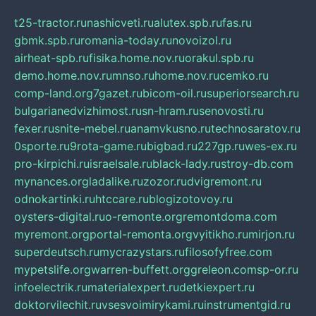
t25-tractor.ru
nashicveti.ru
alutex.spb.ru
fas.ru
gbmk.spb.ru
romania-today.ru
novoizol.ru
airheat-spb.ru
fisika.home.nov.ru
orakul.spb.ru
demo.home.nov.ru
mnso.ru
home.nov.ru
cemko.ru
comp-land.org
7gazet.ru
bicom-oil.ru
superiorsearch.ru
bulgarianedvizhimost.ru
sn-hram.ru
senovosti.ru
fexer.ru
snite-mebel.ru
anamvkusno.ru
technosaratov.ru
0sporte.ru
9rota-game.ru
bigbad.ru
227gp.ru
wes-ex.ru
pro-kirpichi.ru
israelsale.ru
black-lady.ru
stroy-db.com
mynances.org
ladalike.ru
zozor.ru
dvigremont.ru
odnokartinki.ru
htccare.ru
blogizotovoy.ru
oysters-digital.ru
o-remonte.org
remontdoma.com
myremont.org
portal-remonta.org
vyitikho.ru
mirjon.ru
superdeutsch.ru
mycrazystars.ru
filosofyfree.com
mypetslife.org
warren-buffett.org
greleon.com
sp-or.ru
infoelectrik.ru
materialexpert.ru
detkiexpert.ru
doktorvilechit.ru
vsesvoimirykami.ru
instrumentgid.ru