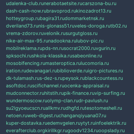
udalenka-club.ru
nerabotaetsite.ru
carszona-bu.ru
dash-cash-now.ru
bravoprod.ru
kinozadrot13.ru
hotteygroup.ru
bagira31.ru
dommarketnsk.ru
dveriland73.ru
nis-glonass51.ru
veles-doroga.ru
tb02.ru
vrema-zdorov.ru
velonik.ru
surgutgloss.ru
nike-air-max-95.ru
nadookna.ru
lubov-pic.ru
mobilreklama.ru
pds-nn.ru
socrat2000.ru
vgurin.ru
spksochi.ru
shkola-klassika.ru
sabeonline.ru
mosoblfencing.ru
masteroptica.ru
lucomoria.ru
iration.ru
devanagari.ru
biblioverde.ru
igro-pictures.ru
dk-tulamash.ru
s-dez-s.ru
peysok.ru
blackcountess.ru
asoftdoc.ru
scifichannel.ru
ocenka-appraisal.ru
mudconnector.ru
hitstih.ru
pik-finance.ru
vip-surfing.ru
wundermoscow.ru
olymp-clan.ru
dr-pavlush.ru
su2lgyoeucscn.ru
allkmv.ru
dhgfd.ru
tesotomeshell.ru
netoen.ru
web-digest.ru
changanqiyuana07.ru
kuper-dostavka.ru
edemvgelen.ru
ytyt.ru
infoelektrik.ru
everafterclub.org
kirillkgr.ru
goodv1234.ru
oopslady.ru