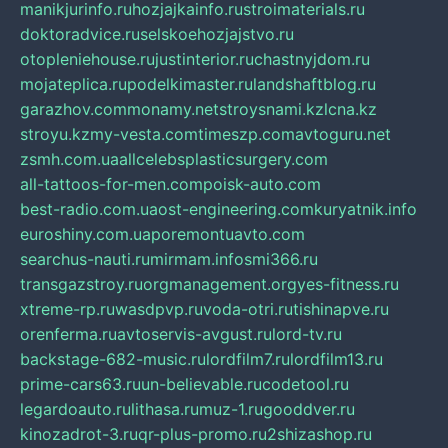
manikjurinfo.ru
hozjajkainfo.ru
stroimaterials.ru
doktoradvice.ru
selskoehozjajstvo.ru
otopleniehouse.ru
justinterior.ru
chastnyjdom.ru
mojateplica.ru
podelkimaster.ru
landshaftblog.ru
garazhov.com
monamy.net
stroysnami.kz
lcna.kz
stroyu.kz
my-vesta.com
timeszp.com
avtoguru.net
zsmh.com.ua
allcelebsplasticsurgery.com
all-tattoos-for-men.com
poisk-auto.com
best-radio.com.ua
ost-engineering.com
kuryatnik.info
euroshiny.com.ua
poremontuavto.com
searchus-nauti.ru
mirmam.info
smi366.ru
transgazstroy.ru
orgmanagement.org
yes-fitness.ru
xtreme-rp.ru
wasdpvp.ru
voda-otri.ru
tishinapve.ru
orenferma.ru
avtoservis-avgust.ru
lord-tv.ru
backstage-682-music.ru
lordfilm7.ru
lordfilm13.ru
prime-cars63.ru
un-believable.ru
codetool.ru
legardoauto.ru
lithasa.ru
muz-1.ru
gooddver.ru
kinozadrot-3.ru
qr-plus-promo.ru
2shizashop.ru