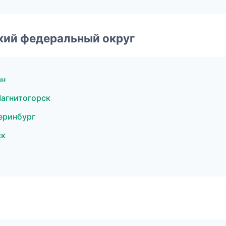
ский федеральный округ
ан
агнитогорск
еринбург
ск