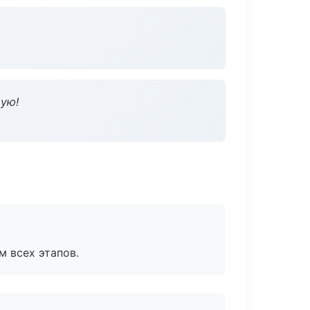
дую!
м всех этапов.