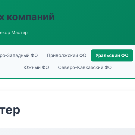
х компаний
екор Мастер
ро-Западный ФО
Приволжский ФО
Уральский ФО
Южный ФО
Северо-Кавказский ФО
тер