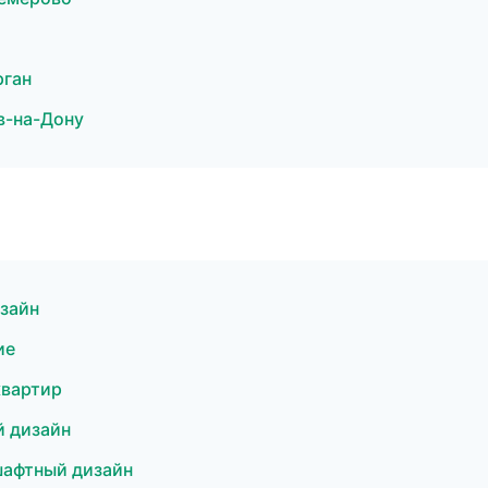
рган
в-на-Дону
зайн
ие
квартир
 дизайн
шафтный дизайн