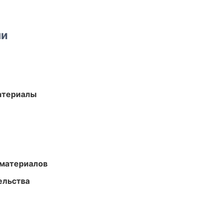
ми
атериалы
 материалов
ельства