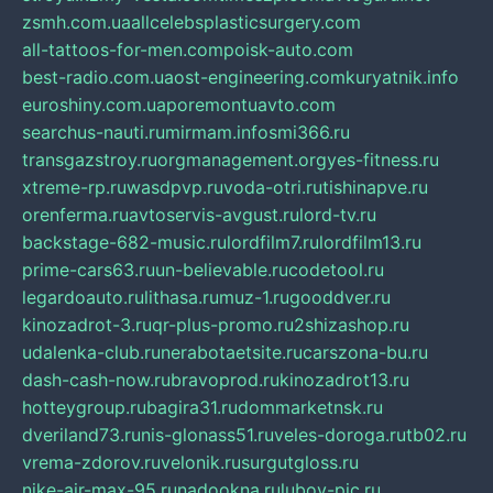
zsmh.com.ua
allcelebsplasticsurgery.com
all-tattoos-for-men.com
poisk-auto.com
best-radio.com.ua
ost-engineering.com
kuryatnik.info
euroshiny.com.ua
poremontuavto.com
searchus-nauti.ru
mirmam.info
smi366.ru
transgazstroy.ru
orgmanagement.org
yes-fitness.ru
xtreme-rp.ru
wasdpvp.ru
voda-otri.ru
tishinapve.ru
orenferma.ru
avtoservis-avgust.ru
lord-tv.ru
backstage-682-music.ru
lordfilm7.ru
lordfilm13.ru
prime-cars63.ru
un-believable.ru
codetool.ru
legardoauto.ru
lithasa.ru
muz-1.ru
gooddver.ru
kinozadrot-3.ru
qr-plus-promo.ru
2shizashop.ru
udalenka-club.ru
nerabotaetsite.ru
carszona-bu.ru
dash-cash-now.ru
bravoprod.ru
kinozadrot13.ru
hotteygroup.ru
bagira31.ru
dommarketnsk.ru
dveriland73.ru
nis-glonass51.ru
veles-doroga.ru
tb02.ru
vrema-zdorov.ru
velonik.ru
surgutgloss.ru
nike-air-max-95.ru
nadookna.ru
lubov-pic.ru