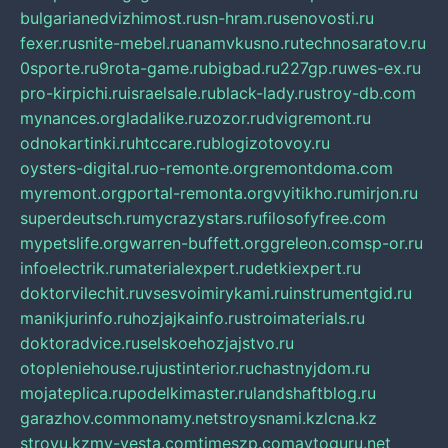
bulgarianedvizhimost.ru
sn-hram.ru
senovosti.ru
fexer.ru
snite-mebel.ru
anamvkusno.ru
technosaratov.ru
0sporte.ru
9rota-game.ru
bigbad.ru
227gp.ru
wes-ex.ru
pro-kirpichi.ru
israelsale.ru
black-lady.ru
stroy-db.com
mynances.org
ladalike.ru
zozor.ru
dvigremont.ru
odnokartinki.ru
htccare.ru
blogizotovoy.ru
oysters-digital.ru
o-remonte.org
remontdoma.com
myremont.org
portal-remonta.org
vyitikho.ru
mirjon.ru
superdeutsch.ru
mycrazystars.ru
filosofyfree.com
mypetslife.org
warren-buffett.org
greleon.com
sp-or.ru
infoelectrik.ru
materialexpert.ru
detkiexpert.ru
doktorvilechit.ru
vsesvoimirykami.ru
instrumentgid.ru
manikjurinfo.ru
hozjajkainfo.ru
stroimaterials.ru
doktoradvice.ru
selskoehozjajstvo.ru
otopleniehouse.ru
justinterior.ru
chastnyjdom.ru
mojateplica.ru
podelkimaster.ru
landshaftblog.ru
garazhov.com
monamy.net
stroysnami.kz
lcna.kz
stroyu.kz
my-vesta.com
timeszp.com
avtoguru.net