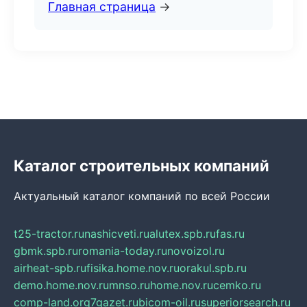
Главная страница
→
Каталог строительных компаний
Актуальный каталог компаний по всей России
t25-tractor.ru
nashicveti.ru
alutex.spb.ru
fas.ru
gbmk.spb.ru
romania-today.ru
novoizol.ru
airheat-spb.ru
fisika.home.nov.ru
orakul.spb.ru
demo.home.nov.ru
mnso.ru
home.nov.ru
cemko.ru
comp-land.org
7gazet.ru
bicom-oil.ru
superiorsearch.ru