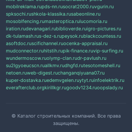
mobilreklama.ru
pds-nn.ru
socrat2000.ru
vgurin.ru
spksochi.ru
shkola-klassika.ru
sabeonline.ru
mosoblfencing.ru
masteroptica.ru
lucomoria.ru
iration.ru
devanagari.ru
biblioverde.ru
igro-pictures.ru
dk-tulamash.ru
s-dez-s.ru
peysok.ru
blackcountess.ru
asoftdoc.ru
scifichannel.ru
ocenka-appraisal.ru
mudconnector.ru
hitstih.ru
pik-finance.ru
vip-surfing.ru
wundermoscow.ru
olymp-clan.ru
dr-pavlush.ru
su2lgyoeucscn.ru
allkmv.ru
dhgfd.ru
tesotomeshell.ru
netoen.ru
web-digest.ru
changanqiyuana07.ru
kuper-dostavka.ru
edemvgelen.ru
ytyt.ru
infoelektrik.ru
everafterclub.org
kirillkgr.ru
goodv1234.ru
oopslady.ru
© Каталог строительных компаний. Все права
защищены.