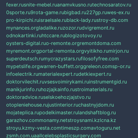
fexer.ru
snite-mebel.ru
anamvkusno.ru
technosaratov.ru
0sporte.ru
9rota-game.ru
bigbad.ru
227gp.ru
wes-ex.ru
pro-kirpichi.ru
israelsale.ru
black-lady.ru
stroy-db.com
mynances.org
ladalike.ru
zozor.ru
dvigremont.ru
odnokartinki.ru
htccare.ru
blogizotovoy.ru
oysters-digital.ru
o-remonte.org
remontdoma.com
myremont.org
portal-remonta.org
vyitikho.ru
mirjon.ru
superdeutsch.ru
mycrazystars.ru
filosofyfree.com
mypetslife.org
warren-buffett.org
greleon.com
sp-or.ru
infoelectrik.ru
materialexpert.ru
detkiexpert.ru
doktorvilechit.ru
vsesvoimirykami.ru
instrumentgid.ru
manikjurinfo.ru
hozjajkainfo.ru
stroimaterials.ru
doktoradvice.ru
selskoehozjajstvo.ru
otopleniehouse.ru
justinterior.ru
chastnyjdom.ru
mojateplica.ru
podelkimaster.ru
landshaftblog.ru
garazhov.com
monamy.net
stroysnami.kz
lcna.kz
stroyu.kz
my-vesta.com
timeszp.com
avtoguru.net
zsmh.com.ua
allcelebsplasticsurgery.com