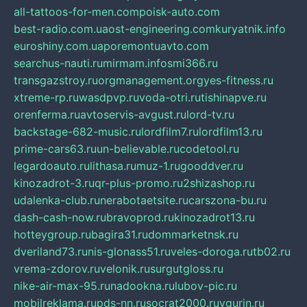
all-tattoos-for-men.com
poisk-auto.com
best-radio.com.ua
ost-engineering.com
kuryatnik.info
euroshiny.com.ua
poremontuavto.com
searchus-nauti.ru
mirmam.info
smi366.ru
transgazstroy.ru
orgmanagement.org
yes-fitness.ru
xtreme-rp.ru
wasdpvp.ru
voda-otri.ru
tishinapve.ru
orenferma.ru
avtoservis-avgust.ru
lord-tv.ru
backstage-682-music.ru
lordfilm7.ru
lordfilm13.ru
prime-cars63.ru
un-believable.ru
codetool.ru
legardoauto.ru
lithasa.ru
muz-1.ru
gooddver.ru
kinozadrot-3.ru
qr-plus-promo.ru
2shizashop.ru
udalenka-club.ru
nerabotaetsite.ru
carszona-bu.ru
dash-cash-now.ru
bravoprod.ru
kinozadrot13.ru
hotteygroup.ru
bagira31.ru
dommarketnsk.ru
dveriland73.ru
nis-glonass51.ru
veles-doroga.ru
tb02.ru
vrema-zdorov.ru
velonik.ru
surgutgloss.ru
nike-air-max-95.ru
nadookna.ru
lubov-pic.ru
mobilreklama.ru
pds-nn.ru
socrat2000.ru
vgurin.ru