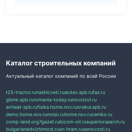
Каталог строительных компаний
Актуальный каталог компаний по всей России
t25-tractor.ru
nashicveti.ru
alutex.spb.ru
fas.ru
gbmk.spb.ru
romania-today.ru
novoizol.ru
airheat-spb.ru
fisika.home.nov.ru
orakul.spb.ru
demo.home.nov.ru
mnso.ru
home.nov.ru
cemko.ru
comp-land.org
7gazet.ru
bicom-oil.ru
superiorsearch.ru
bulgarianedvizhimost.ru
sn-hram.ru
senovosti.ru