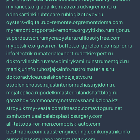
mynances.org
ladalike.ru
zozor.ru
dvigremont.ru
odnokartinki.ru
htccare.ru
blogizotovoy.ru
oysters-digital.ru
o-remonte.org
remontdoma.com
myremont.org
portal-remonta.org
vyitikho.ru
mirjon.ru
superdeutsch.ru
mycrazystars.ru
filosofyfree.com
mypetslife.org
warren-buffett.org
greleon.com
sp-or.ru
infoelectrik.ru
materialexpert.ru
detkiexpert.ru
doktorvilechit.ru
vsesvoimirykami.ru
instrumentgid.ru
manikjurinfo.ru
hozjajkainfo.ru
stroimaterials.ru
doktoradvice.ru
selskoehozjajstvo.ru
otopleniehouse.ru
justinterior.ru
chastnyjdom.ru
mojateplica.ru
podelkimaster.ru
landshaftblog.ru
garazhov.com
monamy.net
stroysnami.kz
lcna.kz
stroyu.kz
my-vesta.com
timeszp.com
avtoguru.net
zsmh.com.ua
allcelebsplasticsurgery.com
all-tattoos-for-men.com
poisk-auto.com
best-radio.com.ua
ost-engineering.com
kuryatnik.info
euroshiny.com.ua
poremontuavto.com