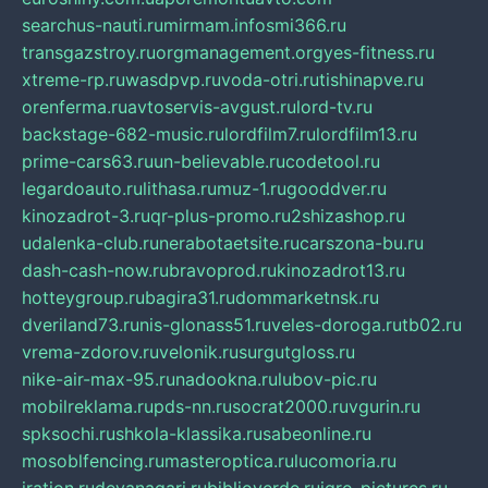
searchus-nauti.ru
mirmam.info
smi366.ru
transgazstroy.ru
orgmanagement.org
yes-fitness.ru
xtreme-rp.ru
wasdpvp.ru
voda-otri.ru
tishinapve.ru
orenferma.ru
avtoservis-avgust.ru
lord-tv.ru
backstage-682-music.ru
lordfilm7.ru
lordfilm13.ru
prime-cars63.ru
un-believable.ru
codetool.ru
legardoauto.ru
lithasa.ru
muz-1.ru
gooddver.ru
kinozadrot-3.ru
qr-plus-promo.ru
2shizashop.ru
udalenka-club.ru
nerabotaetsite.ru
carszona-bu.ru
dash-cash-now.ru
bravoprod.ru
kinozadrot13.ru
hotteygroup.ru
bagira31.ru
dommarketnsk.ru
dveriland73.ru
nis-glonass51.ru
veles-doroga.ru
tb02.ru
vrema-zdorov.ru
velonik.ru
surgutgloss.ru
nike-air-max-95.ru
nadookna.ru
lubov-pic.ru
mobilreklama.ru
pds-nn.ru
socrat2000.ru
vgurin.ru
spksochi.ru
shkola-klassika.ru
sabeonline.ru
mosoblfencing.ru
masteroptica.ru
lucomoria.ru