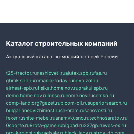
Каталог строительных компаний
Актуальный каталог компаний по всей России
t25-tractor.ru
nashicveti.ru
alutex.spb.ru
fas.ru
gbmk.spb.ru
romania-today.ru
novoizol.ru
airheat-spb.ru
fisika.home.nov.ru
orakul.spb.ru
demo.home.nov.ru
mnso.ru
home.nov.ru
cemko.ru
comp-land.org
7gazet.ru
bicom-oil.ru
superiorsearch.ru
bulgarianedvizhimost.ru
sn-hram.ru
senovosti.ru
fexer.ru
snite-mebel.ru
anamvkusno.ru
technosaratov.ru
0sporte.ru
9rota-game.ru
bigbad.ru
227gp.ru
wes-ex.ru
pro-kirpichi.ru
israelsale.ru
black-lady.ru
stroy-db.com