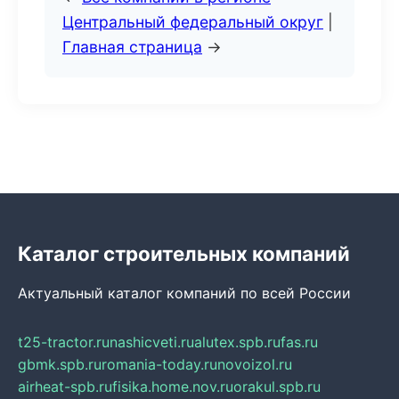
Центральный федеральный округ
|
Главная страница
→
Каталог строительных компаний
Актуальный каталог компаний по всей России
t25-tractor.ru
nashicveti.ru
alutex.spb.ru
fas.ru
gbmk.spb.ru
romania-today.ru
novoizol.ru
airheat-spb.ru
fisika.home.nov.ru
orakul.spb.ru