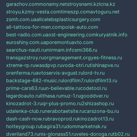
garazhov.com
monamy.net
stroysnami.kz
lcna.kz
stroyu.kz
my-vesta.com
timeszp.com
avtoguru.net
zsmh.com.ua
allcelebsplasticsurgery.com
all-tattoos-for-men.com
poisk-auto.com
best-radio.com.ua
ost-engineering.com
kuryatnik.info
euroshiny.com.ua
poremontuavto.com
searchus-nauti.ru
mirmam.info
smi366.ru
transgazstroy.ru
orgmanagement.org
yes-fitness.ru
xtreme-rp.ru
wasdpvp.ru
voda-otri.ru
tishinapve.ru
orenferma.ru
avtoservis-avgust.ru
lord-tv.ru
backstage-682-music.ru
lordfilm7.ru
lordfilm13.ru
prime-cars63.ru
un-believable.ru
codetool.ru
legardoauto.ru
lithasa.ru
muz-1.ru
gooddver.ru
kinozadrot-3.ru
qr-plus-promo.ru
2shizashop.ru
udalenka-club.ru
nerabotaetsite.ru
carszona-bu.ru
dash-cash-now.ru
bravoprod.ru
kinozadrot13.ru
hotteygroup.ru
bagira31.ru
dommarketnsk.ru
dveriland73.ru
nis-glonass51.ru
veles-doroga.ru
tb02.ru