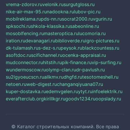
vrema-zdorov.ru
velonik.ru
surgutgloss.ru
nike-air-max-95.ru
nadookna.ru
lubov-pic.ru
mobilreklama.ru
pds-nn.ru
socrat2000.ru
vgurin.ru
spksochi.ru
shkola-klassika.ru
sabeonline.ru
mosoblfencing.ru
masteroptica.ru
lucomoria.ru
iration.ru
devanagari.ru
biblioverde.ru
igro-pictures.ru
dk-tulamash.ru
s-dez-s.ru
peysok.ru
blackcountess.ru
asoftdoc.ru
scifichannel.ru
ocenka-appraisal.ru
mudconnector.ru
hitstih.ru
pik-finance.ru
vip-surfing.ru
wundermoscow.ru
olymp-clan.ru
dr-pavlush.ru
su2lgyoeucscn.ru
allkmv.ru
dhgfd.ru
tesotomeshell.ru
netoen.ru
web-digest.ru
changanqiyuana07.ru
kuper-dostavka.ru
edemvgelen.ru
ytyt.ru
infoelektrik.ru
everafterclub.org
kirillkgr.ru
goodv1234.ru
oopslady.ru
© Каталог строительных компаний. Все права