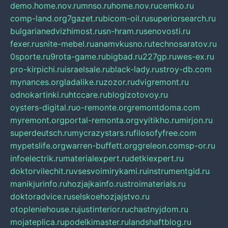
demo.home.nov.ru
mnso.ru
home.nov.ru
cemko.ru
comp-land.org
7gazet.ru
bicom-oil.ru
superiorsearch.ru
bulgarianedvizhimost.ru
sn-hram.ru
senovosti.ru
fexer.ru
snite-mebel.ru
anamvkusno.ru
technosaratov.ru
0sporte.ru
9rota-game.ru
bigbad.ru
227gp.ru
wes-ex.ru
pro-kirpichi.ru
israelsale.ru
black-lady.ru
stroy-db.com
mynances.org
ladalike.ru
zozor.ru
dvigremont.ru
odnokartinki.ru
htccare.ru
blogizotovoy.ru
oysters-digital.ru
o-remonte.org
remontdoma.com
myremont.org
portal-remonta.org
vyitikho.ru
mirjon.ru
superdeutsch.ru
mycrazystars.ru
filosofyfree.com
mypetslife.org
warren-buffett.org
greleon.com
sp-or.ru
infoelectrik.ru
materialexpert.ru
detkiexpert.ru
doktorvilechit.ru
vsesvoimirykami.ru
instrumentgid.ru
manikjurinfo.ru
hozjajkainfo.ru
stroimaterials.ru
doktoradvice.ru
selskoehozjajstvo.ru
otopleniehouse.ru
justinterior.ru
chastnyjdom.ru
mojateplica.ru
podelkimaster.ru
landshaftblog.ru