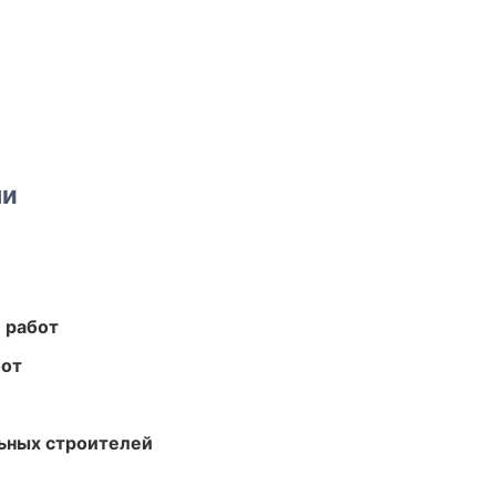
ми
 работ
бот
ьных строителей