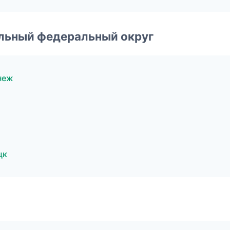
альный федеральный округ
неж
цк