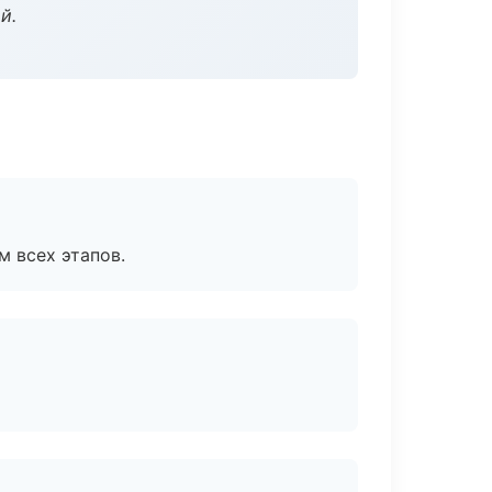
й.
м всех этапов.