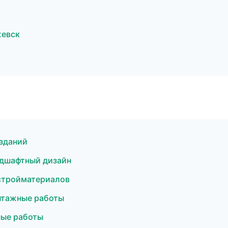
жевск
зданий
дшафтный дизайн
стройматериалов
нтажные работы
ные работы