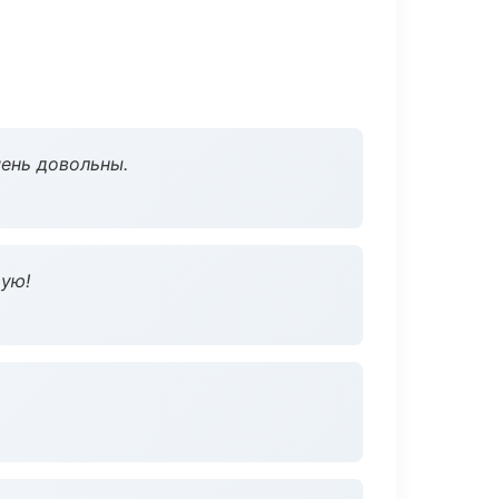
чень довольны.
дую!