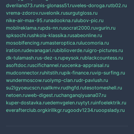
dveriland73.ru
nis-glonass51.ru
veles-doroga.ru
tb02.ru
vrema-zdorov.ru
velonik.ru
surgutgloss.ru
nike-air-max-95.ru
nadookna.ru
lubov-pic.ru
mobilreklama.ru
pds-nn.ru
socrat2000.ru
vgurin.ru
spksochi.ru
shkola-klassika.ru
sabeonline.ru
mosoblfencing.ru
masteroptica.ru
lucomoria.ru
iration.ru
devanagari.ru
biblioverde.ru
igro-pictures.ru
dk-tulamash.ru
s-dez-s.ru
peysok.ru
blackcountess.ru
asoftdoc.ru
scifichannel.ru
ocenka-appraisal.ru
mudconnector.ru
hitstih.ru
pik-finance.ru
vip-surfing.ru
wundermoscow.ru
olymp-clan.ru
dr-pavlush.ru
su2lgyoeucscn.ru
allkmv.ru
dhgfd.ru
tesotomeshell.ru
netoen.ru
web-digest.ru
changanqiyuana07.ru
kuper-dostavka.ru
edemvgelen.ru
ytyt.ru
infoelektrik.ru
everafterclub.org
kirillkgr.ru
goodv1234.ru
oopslady.ru