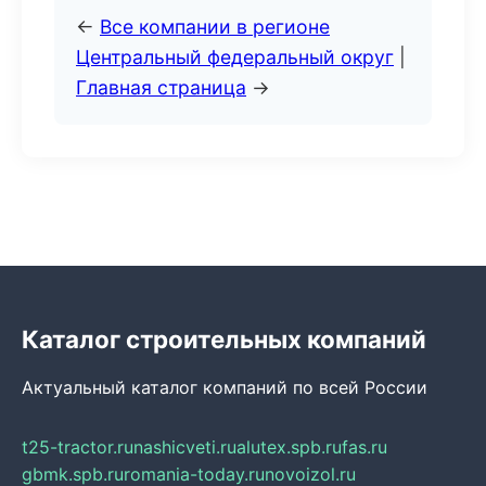
←
Все компании в регионе
Центральный федеральный округ
|
Главная страница
→
Каталог строительных компаний
Актуальный каталог компаний по всей России
t25-tractor.ru
nashicveti.ru
alutex.spb.ru
fas.ru
gbmk.spb.ru
romania-today.ru
novoizol.ru