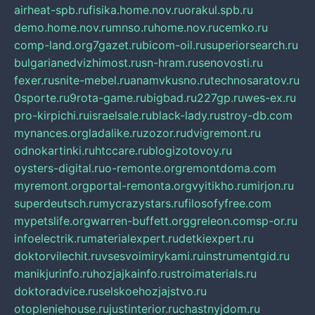
airheat-spb.ru
fisika.home.nov.ru
orakul.spb.ru
demo.home.nov.ru
mnso.ru
home.nov.ru
cemko.ru
comp-land.org
7gazet.ru
bicom-oil.ru
superiorsearch.ru
bulgarianedvizhimost.ru
sn-hram.ru
senovosti.ru
fexer.ru
snite-mebel.ru
anamvkusno.ru
technosaratov.ru
0sporte.ru
9rota-game.ru
bigbad.ru
227gp.ru
wes-ex.ru
pro-kirpichi.ru
israelsale.ru
black-lady.ru
stroy-db.com
mynances.org
ladalike.ru
zozor.ru
dvigremont.ru
odnokartinki.ru
htccare.ru
blogizotovoy.ru
oysters-digital.ru
o-remonte.org
remontdoma.com
myremont.org
portal-remonta.org
vyitikho.ru
mirjon.ru
superdeutsch.ru
mycrazystars.ru
filosofyfree.com
mypetslife.org
warren-buffett.org
greleon.com
sp-or.ru
infoelectrik.ru
materialexpert.ru
detkiexpert.ru
doktorvilechit.ru
vsesvoimirykami.ru
instrumentgid.ru
manikjurinfo.ru
hozjajkainfo.ru
stroimaterials.ru
doktoradvice.ru
selskoehozjajstvo.ru
otopleniehouse.ru
justinterior.ru
chastnyjdom.ru