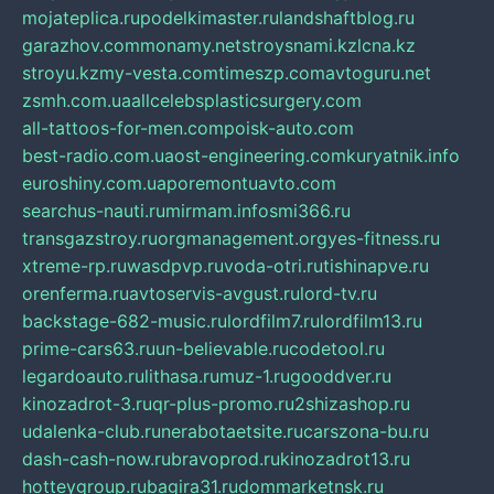
mojateplica.ru
podelkimaster.ru
landshaftblog.ru
garazhov.com
monamy.net
stroysnami.kz
lcna.kz
stroyu.kz
my-vesta.com
timeszp.com
avtoguru.net
zsmh.com.ua
allcelebsplasticsurgery.com
all-tattoos-for-men.com
poisk-auto.com
best-radio.com.ua
ost-engineering.com
kuryatnik.info
euroshiny.com.ua
poremontuavto.com
searchus-nauti.ru
mirmam.info
smi366.ru
transgazstroy.ru
orgmanagement.org
yes-fitness.ru
xtreme-rp.ru
wasdpvp.ru
voda-otri.ru
tishinapve.ru
orenferma.ru
avtoservis-avgust.ru
lord-tv.ru
backstage-682-music.ru
lordfilm7.ru
lordfilm13.ru
prime-cars63.ru
un-believable.ru
codetool.ru
legardoauto.ru
lithasa.ru
muz-1.ru
gooddver.ru
kinozadrot-3.ru
qr-plus-promo.ru
2shizashop.ru
udalenka-club.ru
nerabotaetsite.ru
carszona-bu.ru
dash-cash-now.ru
bravoprod.ru
kinozadrot13.ru
hotteygroup.ru
bagira31.ru
dommarketnsk.ru