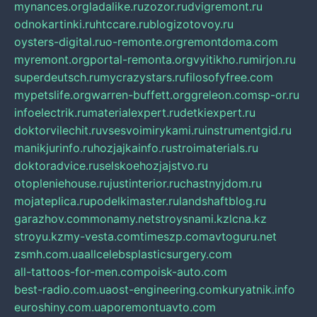
mynances.org
ladalike.ru
zozor.ru
dvigremont.ru
odnokartinki.ru
htccare.ru
blogizotovoy.ru
oysters-digital.ru
o-remonte.org
remontdoma.com
myremont.org
portal-remonta.org
vyitikho.ru
mirjon.ru
superdeutsch.ru
mycrazystars.ru
filosofyfree.com
mypetslife.org
warren-buffett.org
greleon.com
sp-or.ru
infoelectrik.ru
materialexpert.ru
detkiexpert.ru
doktorvilechit.ru
vsesvoimirykami.ru
instrumentgid.ru
manikjurinfo.ru
hozjajkainfo.ru
stroimaterials.ru
doktoradvice.ru
selskoehozjajstvo.ru
otopleniehouse.ru
justinterior.ru
chastnyjdom.ru
mojateplica.ru
podelkimaster.ru
landshaftblog.ru
garazhov.com
monamy.net
stroysnami.kz
lcna.kz
stroyu.kz
my-vesta.com
timeszp.com
avtoguru.net
zsmh.com.ua
allcelebsplasticsurgery.com
all-tattoos-for-men.com
poisk-auto.com
best-radio.com.ua
ost-engineering.com
kuryatnik.info
euroshiny.com.ua
poremontuavto.com