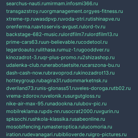
searchus-nauti.ru
mirmam.info
smi366.ru
transgazstroy.ru
orgmanagement.org
yes-fitness.ru
xtreme-rp.ru
wasdpvp.ru
voda-otri.ru
tishinapve.ru
orenferma.ru
avtoservis-avgust.ru
lord-tv.ru
backstage-682-music.ru
lordfilm7.ru
lordfilm13.ru
prime-cars63.ru
un-believable.ru
codetool.ru
legardoauto.ru
lithasa.ru
muz-1.ru
gooddver.ru
kinozadrot-3.ru
qr-plus-promo.ru
2shizashop.ru
udalenka-club.ru
nerabotaetsite.ru
carszona-bu.ru
dash-cash-now.ru
bravoprod.ru
kinozadrot13.ru
hotteygroup.ru
bagira31.ru
dommarketnsk.ru
dveriland73.ru
nis-glonass51.ru
veles-doroga.ru
tb02.ru
vrema-zdorov.ru
velonik.ru
surgutgloss.ru
nike-air-max-95.ru
nadookna.ru
lubov-pic.ru
mobilreklama.ru
pds-nn.ru
socrat2000.ru
vgurin.ru
spksochi.ru
shkola-klassika.ru
sabeonline.ru
mosoblfencing.ru
masteroptica.ru
lucomoria.ru
iration.ru
devanagari.ru
biblioverde.ru
igro-pictures.ru