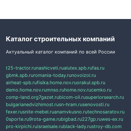
Каталог строительных компаний
Актуальный каталог компаний по всей России
t25-tractor.ru
nashicveti.ru
alutex.spb.ru
fas.ru
gbmk.spb.ru
romania-today.ru
novoizol.ru
airheat-spb.ru
fisika.home.nov.ru
orakul.spb.ru
demo.home.nov.ru
mnso.ru
home.nov.ru
cemko.ru
comp-land.org
7gazet.ru
bicom-oil.ru
superiorsearch.ru
bulgarianedvizhimost.ru
sn-hram.ru
senovosti.ru
fexer.ru
snite-mebel.ru
anamvkusno.ru
technosaratov.ru
0sporte.ru
9rota-game.ru
bigbad.ru
227gp.ru
wes-ex.ru
pro-kirpichi.ru
israelsale.ru
black-lady.ru
stroy-db.com